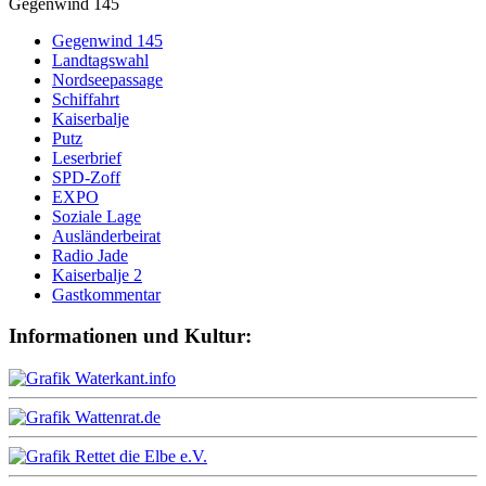
Gegenwind 145
Gegenwind 145
Landtagswahl
Nordseepassage
Schiffahrt
Kaiserbalje
Putz
Leserbrief
SPD-Zoff
EXPO
Soziale Lage
Ausländerbeirat
Radio Jade
Kaiserbalje 2
Gastkommentar
Informationen und Kultur: