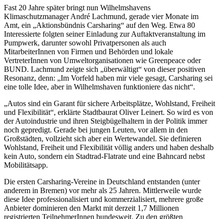
Fast 20 Jahre später bringt nun Wilhelmshavens
Klimaschutzmanager André Lachmund, gerade vier Monate im
Amt, ein „Aktionsbündnis Carsharing“ auf den Weg. Etwa 80
Interessierte folgten seiner Einladung zur Auftaktveranstaltung im
Pumpwerk, darunter sowohl Privatpersonen als auch
MitarbeiterInnen von Firmen und Behörden und lokale
VertreterInnen von Umweltorganisationen wie Greenpeace oder
BUND. Lachmund zeigte sich „überwältigt“ von dieser positiven
Resonanz, denn: „Im Vorfeld haben mir viele gesagt, Carsharing sei
eine tolle Idee, aber in Wilhelmshaven funktioniere das nicht“.
„Autos sind ein Garant für sichere Arbeitsplätze, Wohlstand, Freiheit
und Flexibilität“, erklärte Stadtbaurat Oliver Leinert. So wird es von
der Autoindustrie und ihren Steigbügelhaltern in der Politik immer
noch gepredigt. Gerade bei jungen Leuten, vor allem in den
Großstädten, vollzieht sich aber ein Wertewandel. Sie definieren
Wohlstand, Freiheit und Flexibilität völlig anders und haben deshalb
kein Auto, sondern ein Stadtrad-Flatrate und eine Bahncard nebst
Mobilitätsapp.
Die ersten Carsharing-Vereine in Deutschland entstanden (unter
anderem in Bremen) vor mehr als 25 Jahren. Mittlerweile wurde
diese Idee professionalisiert und kommerzialisiert, mehrere große
Anbieter dominieren den Markt mit derzeit 1,7 Millionen
registrierten TeilnehmerInnen bundesweit. Zu den größten