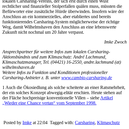
lokalen Carsharing-Vereins, der sich erst durch einen Wust
rechtlicher und finanzieller Stolperfallen quälen muss, müssten die
Befürworter eine zusätzliche Hürde überwinden. Insofern wäre der
Anschluss an ein kommerzielles, aber etabliertes und bereits
funktionierendes Carsharing-System möglicherweise der richtige
Weg, damit Wilhelmshaven den Anschluss an eine lebenswerte
Zukunft nicht nochmal um 20 Jahre verpasst.
Imke Zwoch
Ansprechpartner für weitere Infos zum lokalen Carsharing-
Aktionsbündnis und zum Klimaschutz: André Lachmund,
Klimaschutzmanager, Tel. (04421) 16-2550, andre.lachmund (at)
wilhelmshaven.de
Weitere Infos zu Funktion und Konditionen professioneller
Carsharing-Anbieter z. B. unter
www.cambio-carsharing.de
1 Auch die Ökosiedlung als solche scheiterte an einer Ratsmehrheit,
der ein solches Konzept abwegig-elitär erschien. Heute stehen auf
der Fläche hochpreisige konventionelle Villen – siehe
Artikel
„Wieder eine Chance vertan“ vom September 1998.
Posted by
Imke
at 22:04
Tagged with:
Carsharing
,
Klimaschutz