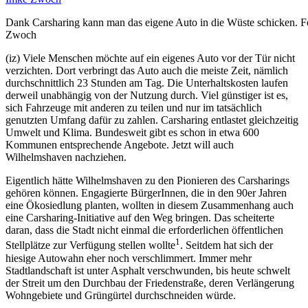
Dank Carsharing kann man das eigene Auto in die Wüste schicken. F
Zwoch
(iz) Viele Menschen möchte auf ein eigenes Auto vor der Tür nicht
verzichten. Dort verbringt das Auto auch die meiste Zeit, nämlich
durchschnittlich 23 Stunden am Tag. Die Unterhaltskosten laufen
derweil unabhängig von der Nutzung durch. Viel günstiger ist es,
sich Fahrzeuge mit anderen zu teilen und nur im tatsächlich
genutzten Umfang dafür zu zahlen. Carsharing entlastet gleichzeitig
Umwelt und Klima. Bundesweit gibt es schon in etwa 600
Kommunen entsprechende Angebote. Jetzt will auch
Wilhelmshaven nachziehen.
Eigentlich hätte Wilhelmshaven zu den Pionieren des Carsharings
gehören können. Engagierte BürgerInnen, die in den 90er Jahren
eine Ökosiedlung planten, wollten in diesem Zusammenhang auch
eine Carsharing-Initiative auf den Weg bringen. Das scheiterte
daran, dass die Stadt nicht einmal die erforderlichen öffentlichen
1
Stellplätze zur Verfügung stellen wollte
. Seitdem hat sich der
hiesige Autowahn eher noch verschlimmert. Immer mehr
Stadtlandschaft ist unter Asphalt verschwunden, bis heute schwelt
der Streit um den Durchbau der Friedenstraße, deren Verlängerung
Wohngebiete und Grüngürtel durchschneiden würde.