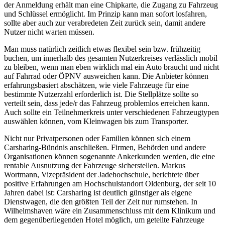
der Anmeldung erhält man eine Chipkarte, die Zugang zu Fahrzeug
und Schlüssel ermöglicht. Im Prinzip kann man sofort losfahren,
sollte aber auch zur verabredeten Zeit zurück sein, damit andere
Nutzer nicht warten müssen.
Man muss natürlich zeitlich etwas flexibel sein bzw. frühzeitig
buchen, um innerhalb des gesamten Nutzerkreises verlässlich mobil
zu bleiben, wenn man eben wirklich mal ein Auto braucht und nicht
auf Fahrrad oder ÖPNV ausweichen kann. Die Anbieter können
erfahrungsbasiert abschätzen, wie viele Fahrzeuge für eine
bestimmte Nutzerzahl erforderlich ist. Die Stellplätze sollte so
verteilt sein, dass jede/r das Fahrzeug problemlos erreichen kann.
Auch sollte ein Teilnehmerkreis unter verschiedenen Fahrzeugtypen
auswählen können, vom Kleinwagen bis zum Transporter.
Nicht nur Privatpersonen oder Familien können sich einem
Carsharing-Bündnis anschließen. Firmen, Behörden und andere
Organisationen können sogenannte Ankerkunden werden, die eine
rentable Ausnutzung der Fahrzeuge sicherstellen. Markus
Wortmann, Vizepräsident der Jadehochschule, berichtete über
positive Erfahrungen am Hochschulstandort Oldenburg, der seit 10
Jahren dabei ist: Carsharing ist deutlich günstiger als eigene
Dienstwagen, die den größten Teil der Zeit nur rumstehen. In
Wilhelmshaven wäre ein Zusammenschluss mit dem Klinikum und
dem gegenüberliegenden Hotel möglich, um geteilte Fahrzeuge