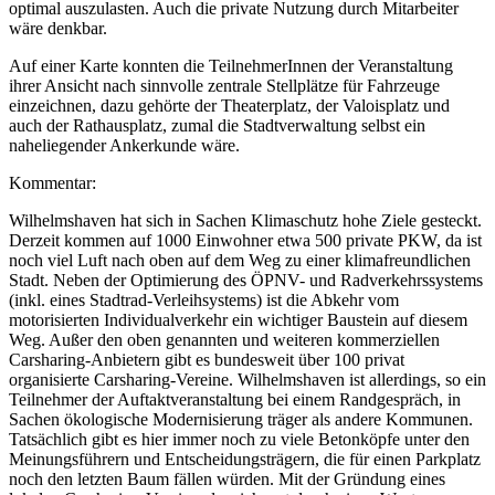
optimal auszulasten. Auch die private Nutzung durch Mitarbeiter
wäre denkbar.
Auf einer Karte konnten die TeilnehmerInnen der Veranstaltung
ihrer Ansicht nach sinnvolle zentrale Stellplätze für Fahrzeuge
einzeichnen, dazu gehörte der Theaterplatz, der Valoisplatz und
auch der Rathausplatz, zumal die Stadtverwaltung selbst ein
naheliegender Ankerkunde wäre.
Kommentar:
Wilhelmshaven hat sich in Sachen Klimaschutz hohe Ziele gesteckt.
Derzeit kommen auf 1000 Einwohner etwa 500 private PKW, da ist
noch viel Luft nach oben auf dem Weg zu einer klimafreundlichen
Stadt. Neben der Optimierung des ÖPNV- und Radverkehrssystems
(inkl. eines Stadtrad-Verleihsystems) ist die Abkehr vom
motorisierten Individualverkehr ein wichtiger Baustein auf diesem
Weg. Außer den oben genannten und weiteren kommerziellen
Carsharing-Anbietern gibt es bundesweit über 100 privat
organisierte Carsharing-Vereine. Wilhelmshaven ist allerdings, so ein
Teilnehmer der Auftaktveranstaltung bei einem Randgespräch, in
Sachen ökologische Modernisierung träger als andere Kommunen.
Tatsächlich gibt es hier immer noch zu viele Betonköpfe unter den
Meinungsführern und Entscheidungsträgern, die für einen Parkplatz
noch den letzten Baum fällen würden. Mit der Gründung eines