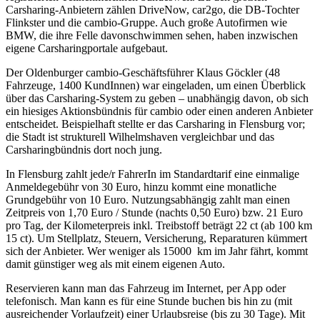
Carsharing-Anbietern zählen DriveNow, car2go, die DB-Tochter
Flinkster und die cambio-Gruppe. Auch große Autofirmen wie
BMW, die ihre Felle davonschwimmen sehen, haben inzwischen
eigene Carsharingportale aufgebaut.
Der Oldenburger cambio-Geschäftsführer Klaus Göckler (48
Fahrzeuge, 1400 KundInnen) war eingeladen, um einen Überblick
über das Carsharing-System zu geben – unabhängig davon, ob sich
ein hiesiges Aktionsbündnis für cambio oder einen anderen Anbieter
entscheidet. Beispielhaft stellte er das Carsharing in Flensburg vor;
die Stadt ist strukturell Wilhelmshaven vergleichbar und das
Carsharingbündnis dort noch jung.
In Flensburg zahlt jede/r FahrerIn im Standardtarif eine einmalige
Anmeldegebühr von 30 Euro, hinzu kommt eine monatliche
Grundgebühr von 10 Euro. Nutzungsabhängig zahlt man einen
Zeitpreis von 1,70 Euro / Stunde (nachts 0,50 Euro) bzw. 21 Euro
pro Tag, der Kilometerpreis inkl. Treibstoff beträgt 22 ct (ab 100 km
15 ct). Um Stellplatz, Steuern, Versicherung, Reparaturen kümmert
sich der Anbieter. Wer weniger als 15000 km im Jahr fährt, kommt
damit günstiger weg als mit einem eigenen Auto.
Reservieren kann man das Fahrzeug im Internet, per App oder
telefonisch. Man kann es für eine Stunde buchen bis hin zu (mit
ausreichender Vorlaufzeit) einer Urlaubsreise (bis zu 30 Tage). Mit