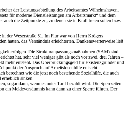
arbeiter der Leistungsabteilung des Arbeitsamtes Wilhelmshaven,
Gesetz für moderne Dienstleistungen am Arbeitsmarkt“ und dem
uch die Zeitpunkte zu, zu denen sie in Kraft treten sollen bzw.
e in der Weserstraße 51. Im Flur war von Herrn Krögers
den hatten, das Verständnis erleichterten. Dankenswerterweise ließ
slosigkeit erfolgen. Die Strukturanpassungsmaßnahmen (SAM) sind
et hat, sehr viel weniger gibt als noch vor zwei, drei Jahren –
eld mehr entsteht. Das Überbrückungsgeld für Existenzgründer und –
eitpunkt der Anspruch auf Arbeitslosenhilfe entsteht.
ch berechnet wie die jetzt noch bestehende Sozialhilfe, die auch
 erheblich sinken.
n, sogar dann, wenn es unter Tarif bezahlt wird. Die Sperrzeiten
chon ein Meldeversäumnis kann dann zu einer Sperre führen. Der