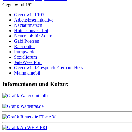
Gegenwind 195
Gegenwind 195
Arbeitsloseninitiative
Naziaufmarsch
Hotelismus 2. Teil
Neuer Job für Adam
Gabi Iwersen
Ratssplitter
Pumpwerk
Sozialforum
JadeWeserPort
Gegenwind-Gespräch: Gerhard Hess
Mammamobil
Informationen und Kultur: