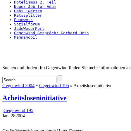
Hotelismus 2. Teil
Neuer Job für Adam
Gabi Iwersen
Ratssplitter
Pumpwerk
Sozialforum
JadeWeserPort
Gegenwind-Gespräch: Gerhard Hess
Mammamobil
Startseite
Suchen und finden! Im Gegenwind finden Sie mehr Informationen als
Gegenwind 2004
»
Gegenwind 195
» Arbeitsloseninitiative
Arbeitsloseninitiative
Gegenwind 195
Jan.
28
2004
Große Verunsicherung durch Hartz-Gesetze