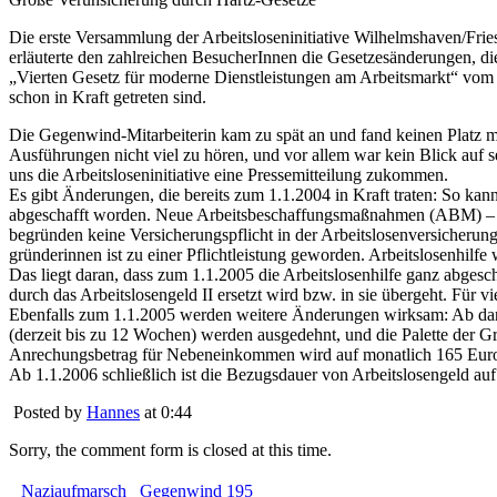
Die erste Versammlung der Arbeitsloseninitiative Wilhelmshaven/Fries
erläuterte den zahlreichen BesucherInnen die Gesetzesänderungen, d
„Vierten Gesetz für moderne Dienstleistungen am Arbeitsmarkt“ vom B
schon in Kraft getreten sind.
Die Gegenwind-Mitarbeiterin kam zu spät an und fand keinen Platz m
Ausführungen nicht viel zu hören, und vor allem war kein Blick auf se
uns die Arbeitsloseninitiative eine Pressemitteilung zukommen.
Es gibt Änderungen, die bereits zum 1.1.2004 in Kraft traten: So ka
abgeschafft worden. Neue Arbeitsbeschaffungsmaßnahmen (ABM) – von
begründen keine Versicherungspflicht in der Arbeitslosenversicheru
gründerinnen ist zu einer Pflichtleistung geworden. Arbeitslosenhilfe
Das liegt daran, dass zum 1.1.2005 die Arbeitslosenhilfe ganz abgesch
durch das Arbeitslosengeld II ersetzt wird bzw. in sie übergeht. Für
Ebenfalls zum 1.1.2005 werden weitere Änderungen wirksam: Ab dann g
(derzeit bis zu 12 Wochen) werden ausgedehnt, und die Palette der Gr
Anrechungsbetrag für Nebeneinkommen wird auf monatlich 165 Euro 
Ab 1.1.2006 schließlich ist die Bezugsdauer von Arbeitslosengeld auf
Posted by
Hannes
at 0:44
Sorry, the comment form is closed at this time.
Naziaufmarsch
Gegenwind 195