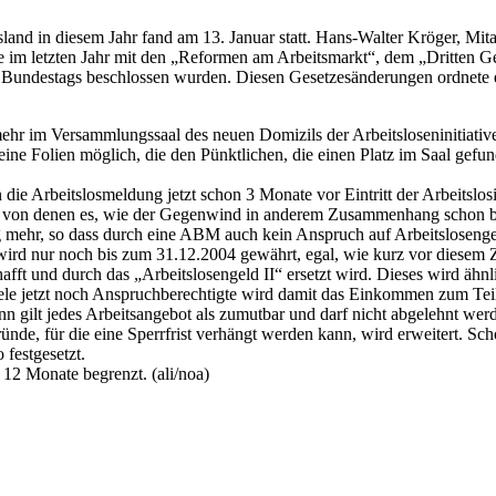
land in diesem Jahr fand am 13. Januar statt. Hans-Walter Kröger, Mit
ie im letzten Jahr mit den „Reformen am Arbeitsmarkt“, dem „Dritten 
undestags beschlossen wurden. Diesen Gesetzesänderungen ordnete er a
ehr im Versammlungssaal des neuen Domizils der Arbeitsloseninitiativ
ine Folien möglich, die den Pünktlichen, die einen Platz im Saal gefun
nn die Arbeitslosmeldung jetzt schon 3 Monate vor Eintritt der Arbeit
 denen es, wie der Gegenwind in anderem Zusammenhang schon bericht
ng mehr, so dass durch eine ABM auch kein Anspruch auf Arbeitsloseng
 wird nur noch bis zum 31.12.2004 gewährt, egal, wie kurz vor diesem Z
afft und durch das „Arbeitslosengeld II“ ersetzt wird. Dieses wird ähnli
 viele jetzt noch Anspruchberechtigte wird damit das Einkommen zum Teil
ilt jedes Arbeitsangebot als zumutbar und darf nicht abgelehnt werde
ünde, für die eine Sperrfrist verhängt werden kann, wird erweitert. S
festgesetzt.
 12 Monate begrenzt. (ali/noa)