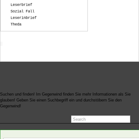
Leserbrief
Sozial Fall
Leserinbrief
Theda
Startseite
Suchen und finden! Im Gegenwind finden Sie mehr Informationen als Sie
glauben! Geben Sie einen Suchbegriff ein und durchstöbern Sie den
Gegenwind!