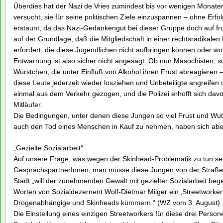
Überdies hat der Nazi de Vries zumindest bis vor wenigen Monate
versucht, sie für seine politischen Ziele einzuspannen – ohne Erfol
erstaunt, da das Nazi-Gedankengut bei dieser Gruppe doch auf fruch
auf der Grundlage, daß die Mitgliedschaft in einer rechtsradikalen 
erfordert, die diese Jugendlichen nicht aufbringen können oder wol
Entwarnung ist also sicher nicht angesagt. Ob nun Masochisten, s
Würstchen, die unter Einfluß von Alkohol ihren Frust abreagiere
diese Leute jederzeit wieder losziehen und Unbeteiligte angreifen un
einmal aus dem Verkehr gezogen, und die Polizei erhofft sich da
Mitläufer.
Die Bedingungen, unter denen diese Jungen so viel Frust und Wut
auch den Tod eines Menschen in Kauf zu nehmen, haben sich aber
„Gezielte Sozialarbeit“
Auf unsere Frage, was wegen der Skinhead-Problematik zu tun se
GesprächspartnerInnen, man müsse diese Jungen von der Straße 
Stadt „will der zunehmenden Gewalt mit gezielter Sozialarbeit be
Worten von Sozialdezernent Wolf-Dietmar Milger ein ‚Streetworker‘
Drogenabhängige und Skinheads kümmern.“ (WZ vom 3. August)
Die Einstellung eines einzigen Streetworkers für diese drei Pers