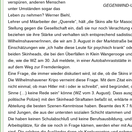
verspüren, anderen Menschen
GEGENWIND-Um
unter Umständen sogar das
Leben zu nehmen? Werner Biehl,
Lehrer und Mitarbeiter der „Querele“, hält „die Skins alle für Mas
Stellung gegen die Gesellschaft ein, daß sie nur noch Verachtung
beziehen sie ihre Stärke und verhalten sich entsprechend sadistisc
WilhelmshavenerInnen, die wir am 3. August in der Marktstraße be
Einschätzungen wie „ich halte diese Leute für psychisch krank“ od
beiden Skinheads, die bei den Überfällen in Klein Wangerooge un
die, wie die WZ am 30. Juli meldete, in einer Autobahnraststätte 
auf dem Weg zur Fremdenlegion.
Eine Frage, die immer wieder diskutiert wird, ist die, ob die Skins i
Die Wilhelmshavener Kripo verneint diese Frage. Mit dem Zitat ei
nicht einmal, ob man Hitler mit i oder ie schreibt“, wird begründet
Sinne (…) keine Rede sein“ könne (WZ vom 3. August). Dass ausg
politische Polizei) mit den Skinhead-Straftaten befaßt ist, erklär
Abteilung die besten Szenen-Kenntnisse haben. Beamte des K 7 
sind Jungen, die aus der untersten sozialen Schicht stammen und 
Die haben keinen Schulabschluß und keine Berufsausbildung, und s
Arbeitsplätze, für die sie noch in Frage kämen, werden eher mit Au
sind. Die erleben die Ausländer dann als Konkurrenten und nehmen 