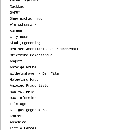
(Arbeits)Klima
Rückkauf
BAFU?
Ohne nachzufragen
Fleischumsatz
Sorgen
City-Haus
Stadtjugendring
Deutsch Amerikanische Freundschaft
Stiefkind Gökerstraße
Angst?
Anzeige Grüne
Wilhelmshaven – Der Film
Helgoland-Haus
Anzeige Frauenliste
NWO vs. BETA
BUW informiert
Filmtage
Giftgas gegen Kurden
Konzert
Abschied
Little Heroes