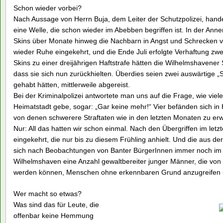
Schon wieder vorbei?
Nach Aussage von Herrn Buja, dem Leiter der Schutzpolizei, hande
eine Welle, die schon wieder im Abebben begriffen ist. In der A
Skins über Monate hinweg die Nachbarn in Angst und Schrecken v
wieder Ruhe eingekehrt, und die Ende Juli erfolgte Verhaftung zwei
Skins zu einer dreijährigen Haftstrafe hätten die Wilhelmshavener
dass sie sich nun zurückhielten. Überdies seien zwei auswärtige „
gehabt hätten, mittlerweile abgereist.
Bei der Kriminalpolizei antwortete man uns auf die Frage, wie vie
Heimatstadt gebe, sogar: „Gar keine mehr!“ Vier befänden sich in
von denen schwerere Straftaten wie in den letzten Monaten zu erw
Nur: All das hatten wir schon einmal. Nach den Übergriffen im le
eingekehrt, die nur bis zu diesem Frühling anhielt. Und die aus 
sich nach Beobachtungen von Banter BürgerInnen immer noch im Vie
Wilhelmshaven eine Anzahl gewaltbereiter junger Männer, die von
werden können, Menschen ohne erkennbaren Grund anzugreifen u
Wer macht so etwas?
Was sind das für Leute, die
offenbar keine Hemmung