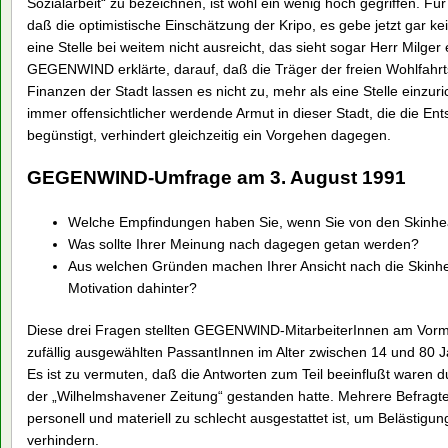
Sozialarbeit“ zu bezeichnen, ist wohl ein wenig hoch gegriffen. F
daß die optimistische Einschätzung der Kripo, es gebe jetzt gar ke
eine Stelle bei weitem nicht ausreicht, das sieht sogar Herr Milger
GEGENWIND erklärte, darauf, daß die Träger der freien Wohlfahrt
Finanzen der Stadt lassen es nicht zu, mehr als eine Stelle einzuric
immer offensichtlicher werdende Armut in dieser Stadt, die die En
begünstigt, verhindert gleichzeitig ein Vorgehen dagegen.
GEGENWIND-Umfrage am 3. August 1991
Welche Empfindungen haben Sie, wenn Sie von den Skinhea
Was sollte Ihrer Meinung nach dagegen getan werden?
Aus welchen Gründen machen Ihrer Ansicht nach die Skinhea
Motivation dahinter?
Diese drei Fragen stellten GEGENWlND-MitarbeiterInnen am Vormit
zufällig ausgewählten PassantInnen im Alter zwischen 14 und 80 J
Es ist zu vermuten, daß die Antworten zum Teil beeinflußt waren du
der „Wilhelmshavener Zeitung“ gestanden hatte. Mehrere Befragte 
personell und materiell zu schlecht ausgestattet ist, um Belästigu
verhindern.