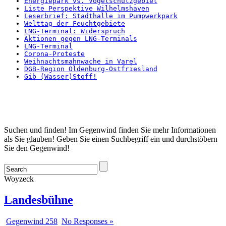
Energiepark vs. Vogelschutzgebiet
Liste Perspektive Wilhelmshaven
Leserbrief: Stadthalle im Pumpwerkpark
Welttag der Feuchtgebiete
LNG-Terminal: Widerspruch
Aktionen gegen LNG-Terminals
LNG-Terminal
Corona-Proteste
Weihnachtsmahnwache in Varel
DGB-Region Oldenburg-Ostfriesland
Gib (Wasser)Stoff!
Startseite
Suchen und finden! Im Gegenwind finden Sie mehr Informationen
als Sie glauben! Geben Sie einen Suchbegriff ein und durchstöbern
Sie den Gegenwind!
Woyzeck
Landesbühne
Gegenwind 258
No Responses »