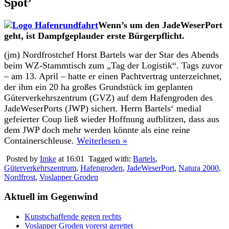
Spot’
Wenn’s um den JadeWeserPort
geht, ist Dampfgeplauder erste Bürgerpflicht.
(jm) Nordfrostchef Horst Bartels war der Star des Abends
beim WZ-Stammtisch zum „Tag der Logistik“. Tags zuvor
– am 13. April – hatte er einen Pachtvertrag unterzeichnet,
der ihm ein 20 ha großes Grundstück im geplanten
Güterverkehrszentrum (GVZ) auf dem Hafengroden des
JadeWeserPorts (JWP) sichert. Herrn Bartels‘ medial
gefeierter Coup ließ wieder Hoffnung aufblitzen, dass aus
dem JWP doch mehr werden könnte als eine reine
Containerschleuse.
Weiterlesen »
Posted by
Imke
at 16:01
Tagged with:
Bartels
,
Güterverkehrszentrum
,
Hafengroden
,
JadeWeserPort
,
Natura 2000
,
Nordfrost
,
Voslapper Groden
Aktuell im Gegenwind
Kunstschaffende gegen rechts
Voslapper Groden vorerst gerettet