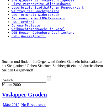
Energiepark vs. Vogelschutzgebiet
Liste Perspektive Wilhelmshaven
Leserbrief: Stadthalle im Pumpwerkpark
Welttag der Feuchtgebiete
LNG-Terminal: Widerspruch
Aktionen gegen LNG-Terminals
LNG-Terminal
Corona-Proteste
Weihnachtsmahnwache in Varel
DGB-Region Oldenburg-Ostfriesland
Gib (Wasser)Stoff!
Startseite
Suchen und finden! Im Gegenwind finden Sie mehr Informationen
als Sie glauben! Geben Sie einen Suchbegriff ein und durchstöbern
Sie den Gegenwind!
Natura 2000
Voslapper Groden
März 2012
No Responses »