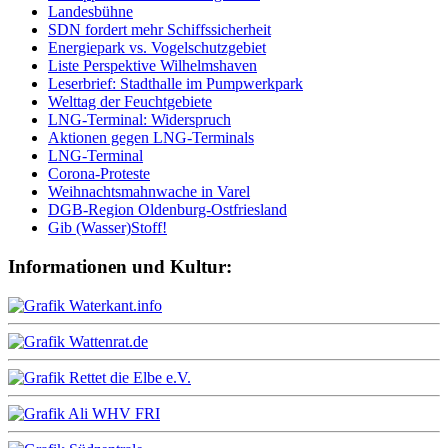
Landesbühne
SDN fordert mehr Schiffssicherheit
Energiepark vs. Vogelschutzgebiet
Liste Perspektive Wilhelmshaven
Leserbrief: Stadthalle im Pumpwerkpark
Welttag der Feuchtgebiete
LNG-Terminal: Widerspruch
Aktionen gegen LNG-Terminals
LNG-Terminal
Corona-Proteste
Weihnachtsmahnwache in Varel
DGB-Region Oldenburg-Ostfriesland
Gib (Wasser)Stoff!
Informationen und Kultur: