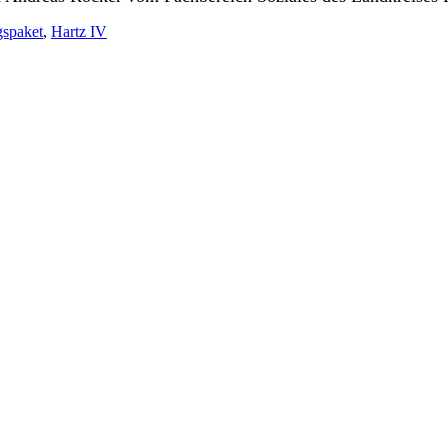
gspaket
,
Hartz IV