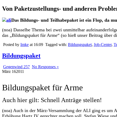
Von Paketzustellungs- und anderen Probl
Das Bildungs- und Teilhabepaket ist ein Flop, da 
(noa) Dasselbe Thema bei zwei unmittelbar aufeinanderfol
das „Bildungspaket für Arme“ (so hieß unser Beitrag über 
Posted by
Imke
at 16:09
Tagged with:
Bildungspaket
,
Job-Center
,
T
Bildungspaket
Gegenwind 257
No Responses »
März
16
2011
Bildungspaket für Arme
Auch hier gilt: Schnell Anträge stellen!
(noa) Auch in der März-Versammlung der ALI ging es um Ant
Erhöhung Hartz IV gerechter machen soll. Stefan Wiese und