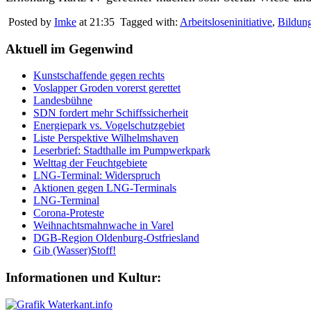
Posted by
Imke
at 21:35
Tagged with:
Arbeitsloseninitiative
,
Bildun
Aktuell im Gegenwind
Kunstschaffende gegen rechts
Voslapper Groden vorerst gerettet
Landesbühne
SDN fordert mehr Schiffssicherheit
Energiepark vs. Vogelschutzgebiet
Liste Perspektive Wilhelmshaven
Leserbrief: Stadthalle im Pumpwerkpark
Welttag der Feuchtgebiete
LNG-Terminal: Widerspruch
Aktionen gegen LNG-Terminals
LNG-Terminal
Corona-Proteste
Weihnachtsmahnwache in Varel
DGB-Region Oldenburg-Ostfriesland
Gib (Wasser)Stoff!
Informationen und Kultur: