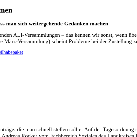
emen
muss man sich weitergehende Gedanken machen
genden ALI-Versammlungen – das kennen wir sonst, wenn über
die März-Versammlung) scheint Probleme bei der Zustellung 
eilhabepaket
räge, die man schnell stellen sollte. Auf der Tagesordnung 
 Andreas Rocker vom Fachbereich Soziales des Landkreises Fr