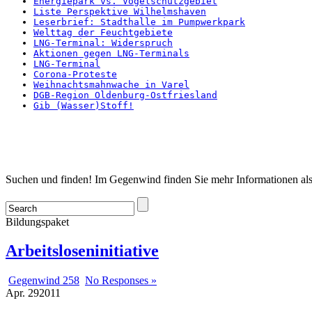
Energiepark vs. Vogelschutzgebiet
Liste Perspektive Wilhelmshaven
Leserbrief: Stadthalle im Pumpwerkpark
Welttag der Feuchtgebiete
LNG-Terminal: Widerspruch
Aktionen gegen LNG-Terminals
LNG-Terminal
Corona-Proteste
Weihnachtsmahnwache in Varel
DGB-Region Oldenburg-Ostfriesland
Gib (Wasser)Stoff!
Startseite
Suchen und finden! Im Gegenwind finden Sie mehr Informationen als
Bildungspaket
Arbeitsloseninitiative
Gegenwind 258
No Responses »
Apr.
29
2011