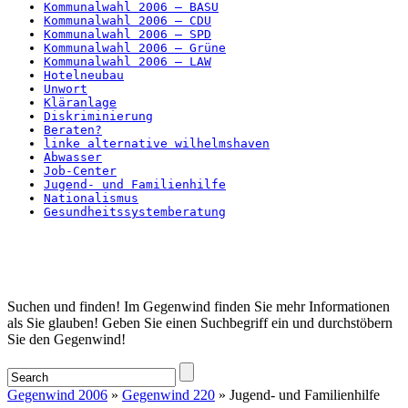
Kommunalwahl 2006 – BASU
Kommunalwahl 2006 – CDU
Kommunalwahl 2006 – SPD
Kommunalwahl 2006 – Grüne
Kommunalwahl 2006 – LAW
Hotelneubau
Unwort
Kläranlage
Diskriminierung
Beraten?
linke alternative wilhelmshaven
Abwasser
Job-Center
Jugend- und Familienhilfe
Nationalismus
Gesundheitssystemberatung
Startseite
Suchen und finden! Im Gegenwind finden Sie mehr Informationen
als Sie glauben! Geben Sie einen Suchbegriff ein und durchstöbern
Sie den Gegenwind!
Gegenwind 2006
»
Gegenwind 220
» Jugend- und Familienhilfe