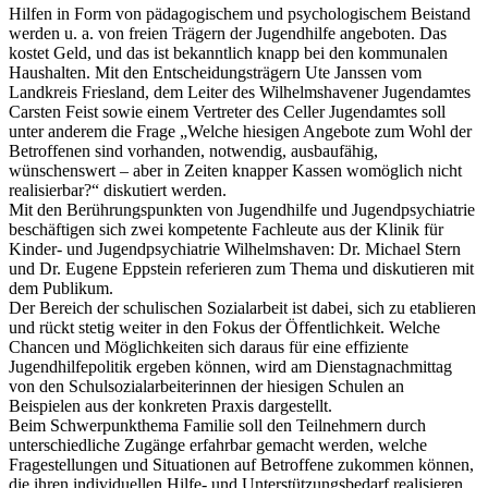
Hilfen in Form von pädagogischem und psychologischem Beistand
werden u. a. von freien Trägern der Jugendhilfe angeboten. Das
kostet Geld, und das ist bekanntlich knapp bei den kommunalen
Haushalten. Mit den Entscheidungsträgern Ute Janssen vom
Landkreis Friesland, dem Leiter des Wilhelmshavener Jugendamtes
Carsten Feist sowie einem Vertreter des Celler Jugendamtes soll
unter anderem die Frage „Welche hiesigen Angebote zum Wohl der
Betroffenen sind vorhanden, notwendig, ausbaufähig,
wünschenswert – aber in Zeiten knapper Kassen womöglich nicht
realisierbar?“ diskutiert werden.
Mit den Berührungspunkten von Jugendhilfe und Jugendpsychiatrie
beschäftigen sich zwei kompetente Fachleute aus der Klinik für
Kinder- und Jugendpsychiatrie Wilhelmshaven: Dr. Michael Stern
und Dr. Eugene Eppstein referieren zum Thema und diskutieren mit
dem Publikum.
Der Bereich der schulischen Sozialarbeit ist dabei, sich zu etablieren
und rückt stetig weiter in den Fokus der Öffentlichkeit. Welche
Chancen und Möglichkeiten sich daraus für eine effiziente
Jugendhilfepolitik ergeben können, wird am Dienstagnachmittag
von den Schulsozialarbeiterinnen der hiesigen Schulen an
Beispielen aus der konkreten Praxis dargestellt.
Beim Schwerpunkthema Familie soll den Teilnehmern durch
unterschiedliche Zugänge erfahrbar gemacht werden, welche
Fragestellungen und Situationen auf Betroffene zukommen können,
die ihren individuellen Hilfe- und Unterstützungsbedarf realisieren