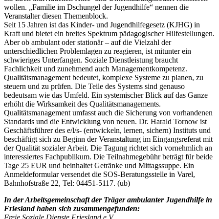
wollen. „Familie im Dschungel der Jugendhilfe“ nennen die
Veranstalter diesen Themenblock.
Seit 15 Jahren ist das Kinder- und Jugendhilfegesetz (KJHG) in
Kraft und bietet ein breites Spektrum pädagogischer Hilfestellungen.
Aber ob ambulant oder stationär – auf die Vielzahl der
unterschiedlichen Problemlagen zu reagieren, ist mitunter ein
schwieriges Unterfangen. Soziale Dienstleistung braucht
Fachlichkeit und zunehmend auch Managementkompetenz.
Qualitätsmanagement bedeutet, komplexe Systeme zu planen, zu
steuern und zu prüfen. Die Teile des Systems sind genauso
bedeutsam wie das Umfeld. Ein systemischer Blick auf das Ganze
erhöht die Wirksamkeit des Qualitätsmanagements.
Qualitätsmanagement umfasst auch die Sicherung von vorhandenen
Standards und die Entwicklung von neuen. Dr. Harald Tornow ist
Geschäftsführer des e/l/s- (entwickeln, lernen, sichern) Instituts und
beschäftigt sich zu Beginn der Veranstaltung im Eingangsreferat mit
der Qualität sozialer Arbeit. Die Tagung richtet sich vornehmlich an
interessiertes Fachpublikum. Die Teilnahmegebühr beträgt für beide
Tage 25 EUR und beinhaltet Getränke und Mittagssuppe. Ein
Anmeldeformular versendet die SOS-Beratungsstelle in Varel,
Bahnhofstraße 22, Tel: 04451-5117. (ub)
In der Arbeitsgemeinschaft der Träger ambulanter Jugendhilfe in
Friesland haben sich zusammengefunden:
Freie Soziale Dienste Friesland e.V.