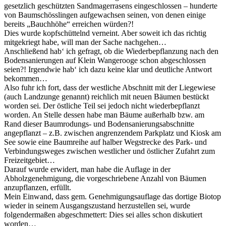
gesetzlich geschützten Sandmagerrasens eingeschlossen – hunderte
von Baumschösslingen aufgewachsen seinen, von denen einige
bereits „Bauchhöhe“ erreichen würden?!
Dies wurde kopfschüttelnd verneint. Aber soweit ich das richtig
mitgekriegt habe, will man der Sache nachgehen…
Anschließend hab‘ ich gefragt, ob die Wiederbepflanzung nach den
Bodensanierungen auf Klein Wangerooge schon abgeschlossen
seien?! Irgendwie hab‘ ich dazu keine klar und deutliche Antwort
bekommen…
Also fuhr ich fort, dass der westliche Abschnitt mit der Liegewiese
(auch Landzunge genannt) reichlich mit neuen Bäumen bestückt
worden sei. Der östliche Teil sei jedoch nicht wiederbepflanzt
worden. An Stelle dessen habe man Bäume außerhalb bzw. am
Rand dieser Baumrodungs- und Bodensanierungsabschnitte
angepflanzt – z.B. zwischen angrenzendem Parkplatz und Kiosk am
See sowie eine Baumreihe auf halber Wegstrecke des Park- und
Verbindungsweges zwischen westlicher und östlicher Zufahrt zum
Freizeitgebiet…
Darauf wurde erwidert, man habe die Auflage in der
Abholzgenehmigung, die vorgeschriebene Anzahl von Bäumen
anzupflanzen, erfüllt.
Mein Einwand, dass gem. Genehmigungsauflage das dortige Biotop
wieder in seinem Ausgangszustand herzustellen sei, wurde
folgendermaßen abgeschmettert: Dies sei alles schon diskutiert
worden…