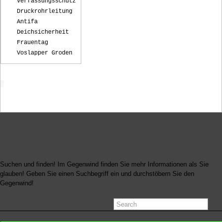
Verfassungsschutz
Druckrohrleitung
Antifa
Deichsicherheit
Frauentag
Voslapper Groden
Startseite
Suchen und finden! Im Gegenwind finden Sie mehr Informationen als Sie
glauben! Geben Sie einen Suchbegriff ein und durchstöbern Sie den
Gegenwind!