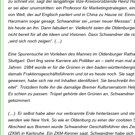
zu schnell vor, sagt der langjährige Vize-Kreisvorsitzende Heinz 
er sei aber unumstritten: ein Professor für Marketingstrategien, e
von Welt, der auf Englisch parliert und in China zu Hause ist. Einm
Harzmann sogar gesagt, Schwandner sei „unser neuer Messias“. E
bis heute an ihn. Dann fabuliert er: Vielleicht seien die Oldenburg
nicht bereit für all die Ideen und Visionen. Dass Schwandner die 
„wird sich noch zeigen“. (…)
Eine Spurensuche im Vorleben des Mannes im Oldenburger Rathau
Stuttgart. Dort fing seine Karriere als Politiker an – sieht man mal
Jahren. 1984 wurde er für die Grünen in den baden-württembergis
damals Fraktionsgeschäftsführerin und ist es heute noch. Sie sagt
gewesen, habe sich nie mit Inhalten identifiziert. Sie beschreibt ihn 
eitel“. Trotzdem holte ihn die damalige Bremer Kultursenatorin He
Es schien zu passen: Trüpel gehörte den Grünen an, Schwandner ha
gekümmert.
(…). Er selbst habe aber nur verbrannte Erde hinterlassen und s
werden wie New York. So wie er Oldenburg zu einer der coolsten
Abschied aus Bremen wurde Schwandner Geschäftsführer des Zen
(ZKM) in Karlsruhe. Ein ZKM-Kenner sagt, Schwandner habe sich 