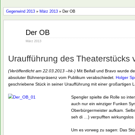
Gegenwind 2013
»
März 2013
» Der OB
März
Der OB
22
2013
März 2013
Uraufführung des Theaterstücks 
(Veröffentlicht am 22.03.2013 –hk-)
Mit Beifall und Bravo wurde d
absoluter Bühnenpräsenz vom Publikum verabschiedet.
Holger Sp
geschriebene Stück in seiner Uraufführung mit einer großartigen Le
Spengler spielte die Rolle so int
auch nur ein winziger Funken Sym
Oberbürgermeister aufkam. Selbs
seh di …) verpufften wirkungslos
Um es vorweg zu sagen: Das Stüc