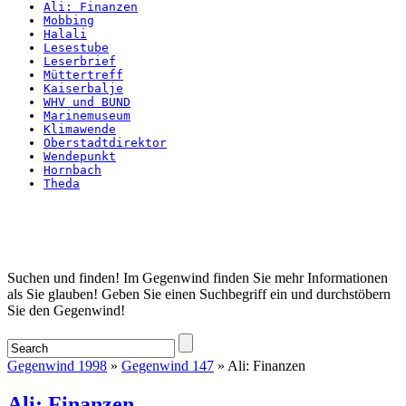
Ali: Finanzen
Mobbing
Halali
Lesestube
Leserbrief
Müttertreff
Kaiserbalje
WHV und BUND
Marinemuseum
Klimawende
Oberstadtdirektor
Wendepunkt
Hornbach
Theda
Startseite
Suchen und finden! Im Gegenwind finden Sie mehr Informationen
als Sie glauben! Geben Sie einen Suchbegriff ein und durchstöbern
Sie den Gegenwind!
Gegenwind 1998
»
Gegenwind 147
» Ali: Finanzen
Ali: Finanzen