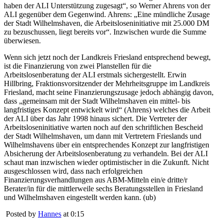
haben der ALI Unterstützung zugesagt“, so Werner Ahrens von der
ALI gegenüber dem Gegenwind. Ahrens: „Eine mündliche Zusage
der Stadt Wilhelmshaven, die Arbeitsloseninitiative mit 25.000 DM
zu bezuschussen, liegt bereits vor“. Inzwischen wurde die Summe
überwiesen.
Wenn sich jetzt noch der Landkreis Friesland entsprechend bewegt,
ist die Finanzierung von zwei Planstellen für die
Arbeitslosenberatung der ALI erstmals sichergestellt. Erwin
Hillbring, Fraktionsvorsitzender der Mehrheitsgruppe im Landkreis
Friesland, macht seine Finanzierungszusage jedoch abhängig davon,
dass „gemeinsam mit der Stadt Wilhelmshaven ein mittel- bis
langfristiges Konzept entwickelt wird“ (Ahrens) welches die Arbeit
der ALI über das Jahr 1998 hinaus sichert. Die Vertreter der
Arbeitsloseninitiative warten noch auf den schriftlichen Bescheid
der Stadt Wilhelmshaven, um dann mit Vertretern Frieslands und
Wilhelmshavens über ein entsprechendes Konzept zur langfristigen
Absicherung der Arbeitslosenberatung zu verhandeln. Bei der ALI
schaut man inzwischen wieder optimistischer in die Zukunft. Nicht
ausgeschlossen wird, dass nach erfolgreichen
Finanzierungsverhandlungen aus ABM-Mitteln ein/e dritte/r
Berater/in für die mittlerweile sechs Beratungsstellen in Friesland
und Wilhelmshaven eingestellt werden kann. (ub)
Posted by
Hannes
at 0:15