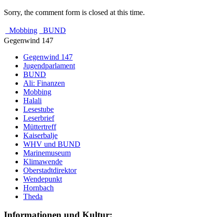
Sorry, the comment form is closed at this time.
Mobbing
BUND
Gegenwind 147
Gegenwind 147
Jugendparlament
BUND
Ali: Finanzen
Mobbing
Halali
Lesestube
Leserbrief
Müttertreff
Kaiserbalje
WHV und BUND
Marinemuseum
Klimawende
Oberstadtdirektor
Wendepunkt
Hornbach
Theda
Informationen und Kultur: