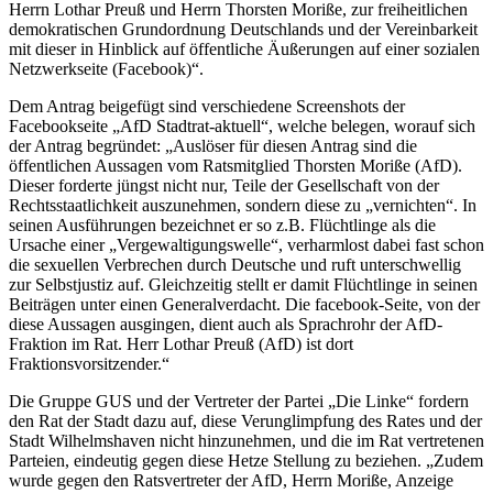
Herrn Lothar Preuß und Herrn Thorsten Moriße, zur freiheitlichen
demokratischen Grundordnung Deutschlands und der Vereinbarkeit
mit dieser in Hinblick auf öffentliche Äußerungen auf einer sozialen
Netzwerkseite (Facebook)“.
Dem Antrag beigefügt sind verschiedene Screenshots der
Facebookseite „AfD Stadtrat-aktuell“, welche belegen, worauf sich
der Antrag begründet: „Auslöser für diesen Antrag sind die
öffentlichen Aussagen vom Ratsmitglied Thorsten Moriße (AfD).
Dieser forderte jüngst nicht nur, Teile der Gesellschaft von der
Rechtsstaatlichkeit auszunehmen, sondern diese zu „vernichten“. In
seinen Ausführungen bezeichnet er so z.B. Flüchtlinge als die
Ursache einer „Vergewaltigungswelle“, verharmlost dabei fast schon
die sexuellen Verbrechen durch Deutsche und ruft unterschwellig
zur Selbstjustiz auf. Gleichzeitig stellt er damit Flüchtlinge in seinen
Beiträgen unter einen Generalverdacht. Die facebook-Seite, von der
diese Aussagen ausgingen, dient auch als Sprachrohr der AfD-
Fraktion im Rat. Herr Lothar Preuß (AfD) ist dort
Fraktionsvorsitzender.“
Die Gruppe GUS und der Vertreter der Partei „Die Linke“ fordern
den Rat der Stadt dazu auf, diese Verunglimpfung des Rates und der
Stadt Wilhelmshaven nicht hinzunehmen, und die im Rat vertretenen
Parteien, eindeutig gegen diese Hetze Stellung zu beziehen. „Zudem
wurde gegen den Ratsvertreter der AfD, Herrn Moriße, Anzeige