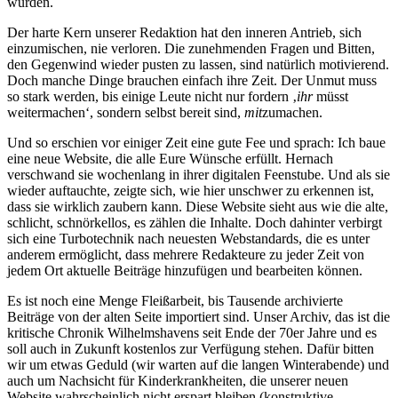
würden.
Der harte Kern unserer Redaktion hat den inneren Antrieb, sich
einzumischen, nie verloren. Die zunehmenden Fragen und Bitten,
den Gegenwind wieder pusten zu lassen, sind natürlich motivierend.
Doch manche Dinge brauchen einfach ihre Zeit. Der Unmut muss
so stark werden, bis einige Leute nicht nur fordern ‚
ihr
müsst
weitermachen‘, sondern selbst bereit sind,
mit
zumachen.
Und so erschien vor einiger Zeit eine gute Fee und sprach: Ich baue
eine neue Website, die alle Eure Wünsche erfüllt. Hernach
verschwand sie wochenlang in ihrer digitalen Feenstube. Und als sie
wieder auftauchte, zeigte sich, wie hier unschwer zu erkennen ist,
dass sie wirklich zaubern kann. Diese Website sieht aus wie die alte,
schlicht, schnörkellos, es zählen die Inhalte. Doch dahinter verbirgt
sich eine Turbotechnik nach neuesten Webstandards, die es unter
anderem ermöglicht, dass mehrere Redakteure zu jeder Zeit von
jedem Ort aktuelle Beiträge hinzufügen und bearbeiten können.
Es ist noch eine Menge Fleißarbeit, bis Tausende archivierte
Beiträge von der alten Seite importiert sind. Unser Archiv, das ist die
kritische Chronik Wilhelmshavens seit Ende der 70er Jahre und es
soll auch in Zukunft kostenlos zur Verfügung stehen. Dafür bitten
wir um etwas Geduld (wir warten auf die langen Winterabende) und
auch um Nachsicht für Kinderkrankheiten, die unserer neuen
Website wahrscheinlich nicht erspart bleiben (konstruktive