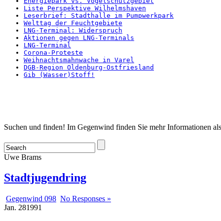
Energiepark vs. Vogelschutzgebiet
Liste Perspektive Wilhelmshaven
Leserbrief: Stadthalle im Pumpwerkpark
Welttag der Feuchtgebiete
LNG-Terminal: Widerspruch
Aktionen gegen LNG-Terminals
LNG-Terminal
Corona-Proteste
Weihnachtsmahnwache in Varel
DGB-Region Oldenburg-Ostfriesland
Gib (Wasser)Stoff!
Startseite
Suchen und finden! Im Gegenwind finden Sie mehr Informationen als
Uwe Brams
Stadtjugendring
Gegenwind 098
No Responses »
Jan.
28
1991