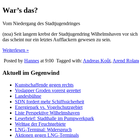
War’s das?
Vom Niedergang des Stadtjugendringes
(noa) Seit langem krebst der Stadtjugendring Wilhelmshaven vor s
das scheint nur ein letztes Aufflackern gewesen zu sein.
Weiterlesen »
Posted by
Hannes
at 9:00
Tagged with:
Andreas Koût
,
Arend Rolan
Aktuell im Gegenwind
Kunstschaffende gegen rechts
Voslapper Groden vorerst gerettet
Landesbühne
SDN fordert mehr Schiffssicherheit
Energiepark vs. Vogelschutzgebiet
Liste Perspektive Wilhelmshaven
Leserbrief: Stadthalle im Pumpwerkpark
Welttag der Feuchtgebiete
LNG-Terminal: Widerspruch
Aktionen gegen LNG-Terminals