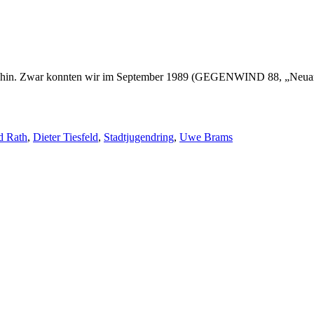
ich hin. Zwar konnten wir im September 1989 (GEGENWIND 88, „Neuan
d Rath
,
Dieter Tiesfeld
,
Stadtjugendring
,
Uwe Brams