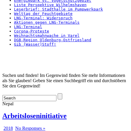
Energiepark vs. Vogelschutzgebiet
Liste Perspektive Wilhelmshaven
Leserbrief: Stadthalle im Pumpwerkpark
Welttag der Feuchtgebiete
LNG-Terminal: Widerspruch
Aktionen gegen LNG-Terminals
LNG-Terminal
Corona-Proteste
Weihnachtsmahnwache in Varel
DGB-Region Oldenburg-Ostfriesland
Gib (Wasser)Stoff!
Startseite
Suchen und finden! Im Gegenwind finden Sie mehr Informationen
als Sie glauben! Geben Sie einen Suchbegriff ein und durchstöbern
Sie den Gegenwind!
Nepal
Arbeitsloseninitiative
2018
No Responses »