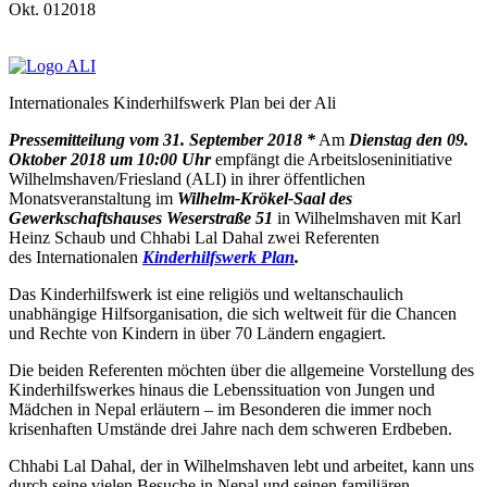
Okt.
01
2018
Internationales Kinderhilfswerk Plan bei der Ali
Pressemitteilung vom 31. September 2018 *
Am
Dienstag den 09.
Oktober 2018 um 10:00 Uhr
empfängt die Arbeitsloseninitiative
Wilhelmshaven/Friesland (ALI) in ihrer öffentlichen
Monatsveranstaltung im
Wilhelm-Krökel-Saal des
Gewerkschaftshauses Weserstraße 51
in Wilhelmshaven mit Karl
Heinz Schaub und Chhabi Lal Dahal zwei Referenten
des Internationalen
Kinderhilfswerk Plan
.
Das Kinderhilfswerk ist eine religiös und weltanschaulich
unabhängige Hilfsorganisation, die sich weltweit für die Chancen
und Rechte von Kindern in über 70 Ländern engagiert.
Die beiden Referenten möchten über die allgemeine Vorstellung des
Kinderhilfswerkes hinaus die Lebenssituation von Jungen und
Mädchen in Nepal erläutern – im Besonderen die immer noch
krisenhaften Umstände drei Jahre nach dem schweren Erdbeben.
Chhabi Lal Dahal, der in Wilhelmshaven lebt und arbeitet, kann uns
durch seine vielen Besuche in Nepal und seinen familiären