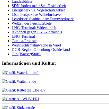
Landesbühne
SDN fordert mehr Schiffssicherheit
Energiepark vs. Vogelschutzgebiet
Liste Perspektive Wilhelmshaven
Leserbrief: Stadthalle im Pumpwerkpark
Welttag der Feuchtgebiete
LNG-Terminal: Widerspruch
Aktionen gegen LNG-Terminals
LNG-Terminal
Corona-Proteste
Weihnachtsmahnwache in Varel
DGB-Region Oldenburg-Ostfriesland
Gib (Wasser)Stoff!
Informationen und Kultur: