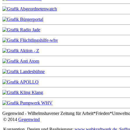
Gegenwind - Wilhelmshavener Zeitung für Arbeit*Frieden*Umwelts
© 2014
Gegenwind
Konzeption, Design und Realisierung:
www.webkraftwerk.de
Suffu