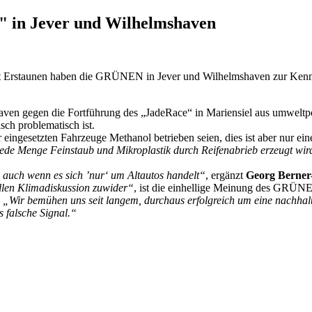
 in Jever und Wilhelmshaven
t Erstaunen haben die GRÜNEN in Jever und Wilhelmshaven zur Kenntn
haven gegen die Fortführung des „JadeRace“ in Mariensiel aus umweltp
sch problematisch ist.
er eingesetzten Fahrzeuge Methanol betrieben seien, dies ist aber nur 
de Menge Feinstaub und Mikroplastik durch Reifenabrieb erzeugt wird
– auch wenn es sich ’nur‘ um Altautos handelt“
, ergänzt
Georg Berne
uellen Klimadiskussion zuwider“
, ist die einhellige Meinung des GRÜN
.
„Wir bemühen uns seit langem, durchaus erfolgreich um eine nachhalt
 falsche Signal.“