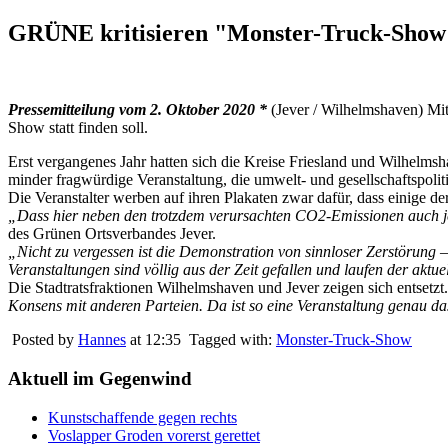
GRÜNE kritisieren "Monster-Truck-Show"
Pressemitteilung vom 2. Oktober 2020 *
(Jever / Wilhelmshaven) Mi
Show statt finden soll.
Erst vergangenes Jahr hatten sich die Kreise Friesland und Wilhelms
minder fragwürdige Veranstaltung, die umwelt- und gesellschaftspoliti
Die Veranstalter werben auf ihren Plakaten zwar dafür, dass einige d
„Dass hier neben den trotzdem verursachten CO2-Emissionen auch je
des Grünen Ortsverbandes Jever.
„Nicht zu vergessen ist die Demonstration von sinnloser Zerstörung 
Veranstaltungen sind völlig aus der Zeit gefallen und laufen der akt
Die Stadtratsfraktionen Wilhelmshaven und Jever zeigen sich entsetzt
Konsens mit anderen Parteien. Da ist so eine Veranstaltung genau das
Posted by
Hannes
at 12:35
Tagged with:
Monster-Truck-Show
Aktuell im Gegenwind
Kunstschaffende gegen rechts
Voslapper Groden vorerst gerettet