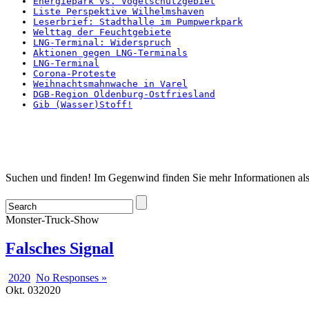
Energiepark vs. Vogelschutzgebiet
Liste Perspektive Wilhelmshaven
Leserbrief: Stadthalle im Pumpwerkpark
Welttag der Feuchtgebiete
LNG-Terminal: Widerspruch
Aktionen gegen LNG-Terminals
LNG-Terminal
Corona-Proteste
Weihnachtsmahnwache in Varel
DGB-Region Oldenburg-Ostfriesland
Gib (Wasser)Stoff!
Startseite
Suchen und finden! Im Gegenwind finden Sie mehr Informationen als
Monster-Truck-Show
Falsches Signal
2020
No Responses »
Okt.
03
2020