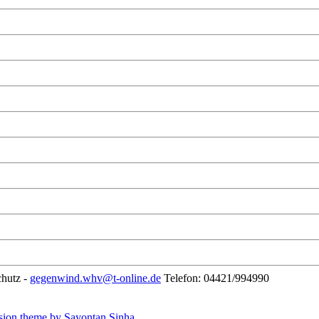
chutz -
gegenwind.whv@t-online.de
Telefon: 04421/994990
sion theme by Sayontan Sinha