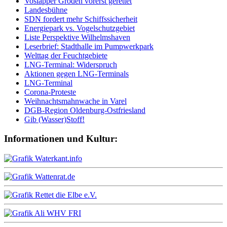
Voslapper Groden vorerst gerettet
Landesbühne
SDN fordert mehr Schiffssicherheit
Energiepark vs. Vogelschutzgebiet
Liste Perspektive Wilhelmshaven
Leserbrief: Stadthalle im Pumpwerkpark
Welttag der Feuchtgebiete
LNG-Terminal: Widerspruch
Aktionen gegen LNG-Terminals
LNG-Terminal
Corona-Proteste
Weihnachtsmahnwache in Varel
DGB-Region Oldenburg-Ostfriesland
Gib (Wasser)Stoff!
Informationen und Kultur: