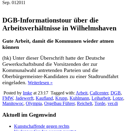
Sep.
01
2011
DGB-Informationstour über die
Arbeitsverhältnisse in Wilhelmshaven
Gute Arbeit, damit die Kommunen wieder atmen
können
(hk) Unter dieser Überschrift hatte der Deutsche
Gewerkschaftsbund die Vorsitzenden der zur
Kommunalwahl antretenden Parteien und die
Oberbürgermeister-Kandidaten zu einer Stadtrundfahrt
eingeladen.
Weiterlesen »
Posted by
Imke
at 23:17
Tagged with:
Arbeit
,
Callcenter
,
DGB
,
FMW
,
Jadewerft
,
Kaufland
,
Krupp
,
Kuhlmann
,
Leiharbeit
,
Lotze
,
Manitowoc
,
Olympia
,
Orgelbau Führer
,
Reichelt
,
Torde
,
ver.di
Aktuell im Gegenwind
Kunstschaffende gegen rechts