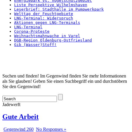
Energiepark vs. Vogelschutzgebiet
Liste Perspektive Wilhelmshaven
Leserbrief: Stadthalle im Pumpwerkpark
Welttag der Feuchtgebiete
LNG-Terminal: Widerspruch
Aktionen gegen LNG-Terminals
LNG-Terminal
Corona-Proteste
Weihnachtsmahnwache in Varel
DGB-Region Oldenburg-Ostfriesland
Gib (Wasser)Stoff!
Startseite
Suchen und finden! Im Gegenwind finden Sie mehr Informationen
als Sie glauben! Geben Sie einen Suchbegriff ein und durchstöbern
Sie den Gegenwind!
Jadewerft
Gute Arbeit
Gegenwind 260
No Responses »