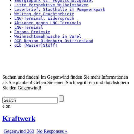
Energiepark vs. Vogelschutzgebiet
Liste Perspektive Wilhelmshaven
Leserbrief: Stadthalle im Pumpwerkpark
Welttag der Feuchtgebiete
LNG-Terminal: Widerspruch
Aktionen gegen LNG-Terminals
LNG-Terminal
Corona-Proteste
Weihnachtsmahnwache in Varel
DGB-Region Oldenburg-Ostfriesland
Gib (Wasser)Stoff!
Startseite
Suchen und finden! Im Gegenwind finden Sie mehr Informationen
als Sie glauben! Geben Sie einen Suchbegriff ein und durchstöbern
Sie den Gegenwind!
e.on
Kraftwerk
Gegenwind 260
No Responses »