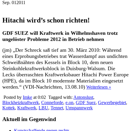
Sep.
01
2011
Hitachi wird’s schon richten!
GDF SUEZ will Kraftwerk in Wilhelmshaven trotz
ungelöster Probleme 2012 in Betrieb nehmen
(jm) „Der Schreck saß tief am 30. März 2010: Während
eines Erprobungsbetriebes trat Wasserdampf aus undichten
Schweißnähten des Kessels in Block 10, dem neuen
Steinkohlekraftwerksblock in Duisburg-Walsum. Die
Lecks überraschten Kraftwerksbauer Hitachi Power Europe
(HPE), da im Block 10 modernste Materialien eingesetzt
werden.“ (VDI-Nachrichten, 13.08.10)
Weiterlesen »
Posted by
Imke
at 0:02
Tagged with:
Antonslust
,
Blockheizkraftwerk
,
Conneforde
,
e.on
,
GDF Suez
,
Gewerbegebiet
,
Kottek
,
Kraftwerk
,
LBU
,
Tennet
,
Umspannwerk
Aktuell im Gegenwind
Kunstschaffende gegen rechts