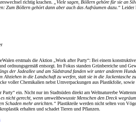
eswechsel richtig krachen.
„Viele sagen, Böllern gehöre für sie an Sil
en: Zum Böllern gehört dann aber auch das Aufräumen dazu.“
Leider l
er
Walen erstmals die Aktion „Work after Party“: Bei einem konstruktive
und ordnungsgemäß entsorgt. Im Fokus standen Grünbereiche und Gewä
ängs der Jadeallee und am Südstrand fanden wir unter anderem Hunde
m Abziehen in die Landschaft zu werfen, statt sie in die Jackentasche z
ke voller Chemikalien nebst Umverpackungen aus Plastikfolie, sowie 
arty“ ein. Nicht nur im Stadtsüden direkt am Weltnaturerbe Wattenme
t es nicht gerecht, wenn umweltbewusste Menschen den Dreck wegräum
en Schaden mehr anrichten.“
Plastikteile werden nicht selten von Vöge
roplastik erhalten und schadet Tieren und Pflanzen.