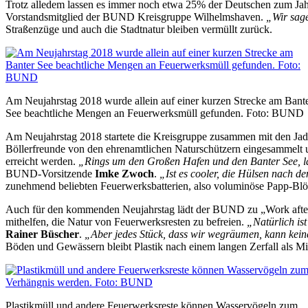
Trotz alledem lassen es immer noch etwa 25% der Deutschen zum Jahr
Vorstandsmitglied der BUND Kreisgruppe Wilhelmshaven.
„Wir sag
Straßenzüge und auch die Stadtnatur bleiben vermüllt zurück.
Am Neujahrstag 2018 wurde allein auf einer kurzen Strecke am Bant
See beachtliche Mengen an Feuerwerksmüll gefunden. Foto: BUND
Am Neujahrstag 2018 startete die Kreisgruppe zusammen mit den Jade
Böllerfreunde von den ehrenamtlichen Naturschützern eingesammelt 
erreicht werden.
„Rings um den Großen Hafen und den Banter See, l
BUND-Vorsitzende
Imke Zwoch
.
„Ist es cooler, die Hülsen nach de
zunehmend beliebten Feuerwerksbatterien, also voluminöse Papp-Blöc
Auch für den kommenden Neujahrstag lädt der BUND zu „Work after P
mithelfen, die Natur von Feuerwerksresten zu befreien.
„Natürlich is
Rainer Büscher
.
„Aber jedes Stück, dass wir wegräumen, kann kein
Böden und Gewässern bleibt Plastik nach einem langen Zerfall als Mik
Plastikmüll und andere Feuerwerksreste können Wasservögeln zum