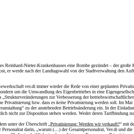
s Reinhard-Nieter-Krankenhauses eine Bombe gezündet – der große Kna
 Brost, er werde nach der Landtagswahl von der Stadtverwaltung den A
r Gewerkschaft ver.di immer wieder die Rede von einer geplanten Privati
, sondern um die Umwandlung des Eigenbetriebes in eine Eigengesellscha
a „Strukturveränderungen zur Verbesserung der betriebswirtschaftliche
ne Privatisierung bzw. dass es
keine
Privatisierung werden soll. Im Mai 
eranstaltung“ zu der anstehenden Betriebsänderung ein. In der Einladun
ltlich nicht zur Disposition stehen werden. Weder deren Tarifbindung no
 dem unter der Überschrift
„Privatisierung: Werden wir verkauft?
“ mit d
r Personalrat darin, „warum (…) der Gesamtpersonalrat, Ver.di und die