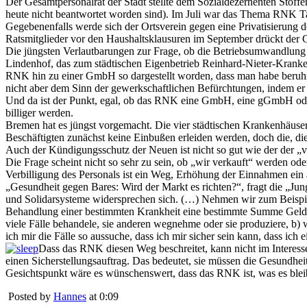
Der Gesamtpersonalrat der Stadt stellte dem Sozialdezernenten Stoffer
heute nicht beantwortet worden sind). Im Juli war das Thema RNK Ta
Gegebenenfalls werde sich der Ortsverein gegen eine Privatisierung d
Ratsmitglieder vor den Haushaltsklausuren im September drückt der 
Die jüngsten Verlautbarungen zur Frage, ob die Betriebsumwandlung 
Lindenhof, das zum städtischen Eigenbetrieb Reinhard-Nieter-Kranke
RNK hin zu einer GmbH so dargestellt worden, dass man habe beruhig
nicht aber dem Sinn der gewerkschaftlichen Befürchtungen, indem er 
Und da ist der Punkt, egal, ob das RNK eine GmbH, eine gGmbH oder
billiger werden.
Bremen hat es jüngst vorgemacht. Die vier städtischen Krankenhäus
Beschäftigten zunächst keine Einbußen erleiden werden, doch die, die 
Auch der Kündigungsschutz der Neuen ist nicht so gut wie der der „ve
Die Frage scheint nicht so sehr zu sein, ob „wir verkauft“ werden ode
Verbilligung des Personals ist ein Weg, Erhöhung der Einnahmen ein 
„Gesundheit gegen Bares: Wird der Markt es richten?“, fragt die „Jung
und Solidarsysteme widersprechen sich. (…) Nehmen wir zum Beispie
Behandlung einer bestimmten Krankheit eine bestimmte Summe Geld, 
viele Fälle behandele, sie anderen wegnehme oder sie produziere, b) 
ich mir die Fälle so aussuche, dass ich mir sicher sein kann, dass ic
Dass das RNK diesen Weg beschreitet, kann nicht im Interesse
einen Sicherstellungsauftrag. Das bedeutet, sie müssen die Gesundheit
Gesichtspunkt wäre es wünschenswert, dass das RNK ist, was es bleibt
Posted by
Hannes
at 0:09