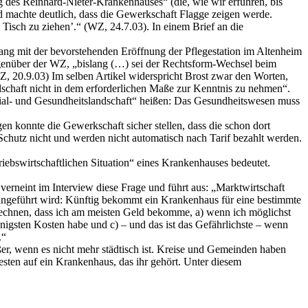
ng des Reinhard-Nieter-Krankenhauses“ (die, wie wir erfuhren, bis
 machte deutlich, dass die Gewerkschaft Flagge zeigen werde.
 Tisch zu ziehen’.“ (WZ, 24.7.03). In einem Brief an die
ang mit der bevorstehenden Eröffnung der Pflegestation im Altenheim
egenüber der WZ, „bislang (…) sei der Rechtsform-Wechsel beim
, 20.9.03) Im selben Artikel widerspricht Brost zwar den Worten,
dschaft nicht in dem erforderlichen Maße zur Kenntnis zu nehmen“.
zial- und Gesundheitslandschaft“ heißen: Das Gesundheitswesen muss
konnte die Gewerkschaft sicher stellen, dass die schon dort
n Schutz nicht und werden nicht automatisch nach Tarif bezahlt werden.
riebswirtschaftlichen Situation“ eines Krankenhauses bedeutet.
 verneint im Interview diese Frage und führt aus: „Marktwirtschaft
ingeführt wird: Künftig bekommt ein Krankenhaus für eine bestimmte
echnen, dass ich am meisten Geld bekomme, a) wenn ich möglichst
enigsten Kosten habe und c) – und das ist das Gefährlichste – wenn
.“
er, wenn es nicht mehr städtisch ist. Kreise und Gemeinden haben
hesten auf ein Krankenhaus, das ihr gehört. Unter diesem