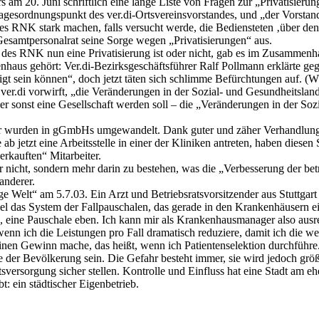
s am 20. Juni schriftlich eine lange Liste von Fragen zur „Privatisieru
gesordnungspunkt des ver.di-Ortsvereinsvorstandes, und „der Vorstand
es RNK stark machen, falls versucht werde, die Bediensteten ‚über den
Gesamtpersonalrat seine Sorge wegen „Privatisierungen“ aus.
des RNK nun eine Privatisierung ist oder nicht, gab es im Zusammenh
nhaus gehört: Ver.di-Bezirksgeschäftsführer Ralf Pollmann erklärte g
t sein können“, doch jetzt täten sich schlimme Befürchtungen auf. (WZ
ver.di vorwirft, „die Veränderungen in der Sozial- und Gesundheitslan
 sonst eine Gesellschaft werden soll – die „Veränderungen in der So
er wurden in gGmbHs umgewandelt. Dank guter und zäher Verhandlungen 
ab jetzt eine Arbeitsstelle in einer der Kliniken antreten, haben diese
rkauften“ Mitarbeiter.
r nicht, sondern mehr darin zu bestehen, was die „Verbesserung der bet
anderer.
e Welt“ am 5.7.03. Ein Arzt und Betriebsratsvorsitzender aus Stuttgart
l das System der Fallpauschalen, das gerade in den Krankenhäusern e
eine Pauschale eben. Ich kann mir als Krankenhausmanager also ausr
wenn ich die Leistungen pro Fall dramatisch reduziere, damit ich die w
h einen Gewinn mache, das heißt, wenn ich Patientenselektion durchführe
 der Bevölkerung sein. Die Gefahr besteht immer, sie wird jedoch größ
sversorgung sicher stellen. Kontrolle und Einfluss hat eine Stadt am e
: ein städtischer Eigenbetrieb.