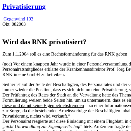
Privatisierung
Gegenwind 193
Okt.
08
2003
Wird das RNK privatisiert?
Zum 1.1.2004 soll es eine Rechtsformänderung für das RNK geben
(noa) Vor einem knappen Jahr wurde in einer Personalversammlung de
Personalratsmitgliedes erklärte der Krankenhausdirektor Prof. Jörg
RNK in eine GmbH zu betreiben.
Seither ist auf der Seite der Beschäftigten, des Personalrates und de
immer wieder die Position, dass es sich nicht um eine Privatisierung
Der Prüfantrag des Rates der Stadt an die Verwaltung hatte das Them
Formulierung weisen beide Seiten hin, um zu untermauern, dass es ei
diese und damit keine Eigenbetriebsfremden
– zu einer Informationsv
zur Sorge, da die bestehenden Arbeitsverträge der Beschäftigten inha
Privatisierung, nichts wird verkauft.“
Der Personalrat reagierte auf diese Einladung mit einem Flugblatt, in
„
nicht Umwandlung zur Eigengesellschaft
“ hieß. Außerdem fragte de