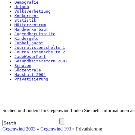
Demografie
Urlaub
Volksverhetzung
Konkurrenz
Statistik
Mütterzentrum
Handwerkerbaum
Jugendberufshilfe
Kindergeld
Fußballnacht
Journalistenschelte 1
Journalistenschelte 2
JadeWeserPort
Gesundheitsreform 2003
Schulen
Südzentrale
Haushalt 2004
Privatisierung
Startseite
Suchen und finden! Im Gegenwind finden Sie mehr Informationen als
Gegenwind 2003
»
Gegenwind 193
» Privatisierung