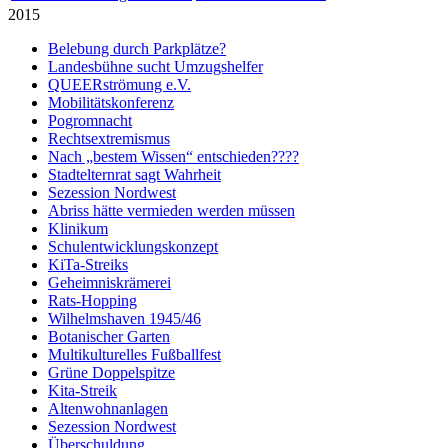
2015
Belebung durch Parkplätze?
Landesbühne sucht Umzugshelfer
QUEERströmung e.V.
Mobilitätskonferenz
Pogromnacht
Rechtsextremismus
Nach „bestem Wissen“ entschieden????
Stadtelternrat sagt Wahrheit
Sezession Nordwest
Abriss hätte vermieden werden müssen
Klinikum
Schulentwicklungskonzept
KiTa-Streiks
Geheimniskrämerei
Rats-Hopping
Wilhelmshaven 1945/46
Botanischer Garten
Multikulturelles Fußballfest
Grüne Doppelspitze
Kita-Streik
Altenwohnanlagen
Sezession Nordwest
Überschuldung