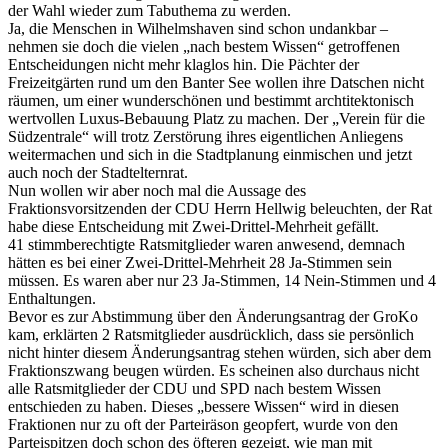
der Wahl wieder zum Tabuthema zu werden.
Ja, die Menschen in Wilhelmshaven sind schon undankbar –
nehmen sie doch die vielen „nach bestem Wissen“ getroffenen
Entscheidungen nicht mehr klaglos hin. Die Pächter der
Freizeitgärten rund um den Banter See wollen ihre Datschen nicht
räumen, um einer wunderschönen und bestimmt archtitektonisch
wertvollen Luxus-Bebauung Platz zu machen. Der „Verein für die
Südzentrale“ will trotz Zerstörung ihres eigentlichen Anliegens
weitermachen und sich in die Stadtplanung einmischen und jetzt
auch noch der Stadtelternrat.
Nun wollen wir aber noch mal die Aussage des
Fraktionsvorsitzenden der CDU Herrn Hellwig beleuchten, der Rat
habe diese Entscheidung mit Zwei-Drittel-Mehrheit gefällt.
41 stimmberechtigte Ratsmitglieder waren anwesend, demnach
hätten es bei einer Zwei-Drittel-Mehrheit 28 Ja-Stimmen sein
müssen. Es waren aber nur 23 Ja-Stimmen, 14 Nein-Stimmen und 4
Enthaltungen.
Bevor es zur Abstimmung über den Änderungsantrag der GroKo
kam, erklärten 2 Ratsmitglieder ausdrücklich, dass sie persönlich
nicht hinter diesem Änderungsantrag stehen würden, sich aber dem
Fraktionszwang beugen würden. Es scheinen also durchaus nicht
alle Ratsmitglieder der CDU und SPD nach bestem Wissen
entschieden zu haben. Dieses „bessere Wissen“ wird in diesen
Fraktionen nur zu oft der Parteiräson geopfert, wurde von den
Parteispitzen doch schon des öfteren gezeigt, wie man mit