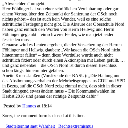
„Abweichlern“ umgeht.
Herr Föhlinger hat von einer schriftlichen Vereinbarung oder gar
einem Vertrag über den Zeitpunkt der Sanierung der OSch noch
nichts gehört – das ist auch kein Wunder, weil es eine solche
schriftliche Festlegung nicht gibt. Die Akteure der Oberschule Nord
haben ganz einfach den Worten von Herrn Hellwig und Herrn
Föhlinger geglaubt – ein schwerer Fehler, wie man jetzt leider
feststellen muss.
Genauso wird es Leuten ergehen, die der Versicherung der Herren
Föhlinger und Hellwig glauben: „Wir lassen die OSch Nord nicht
hintenrunter fallen“ – denn diese Worthülse wurde auch nicht
schriftlich fixiert oder durch einen Aktionsplan mit Leben gefüllt. …
und ganz nebenbei – die OSch Nord ist durch diesen Beschluss
schon längst hintenrunter gefallen.
Anette Kruse-Janßen (Vorsitzende der BASU): „Die Haltung und
das Abstimmungsverhalten der Mehrheitsgruppe aus CDU und SPD
in Bezug auf die OSch Nord zeigt einmal mehr, dass sich in dieser
Stadt dringend etwas ändern muss – Die Kommunalwahlen im
Herbst 2016 sind genau der richtige Zeitpunkt dafür.“
Posted by
Hannes
at 18:14
Sorry, the comment form is closed at this time.
Stadtelternrat sagt Wahrheit
Rechtsextremismus