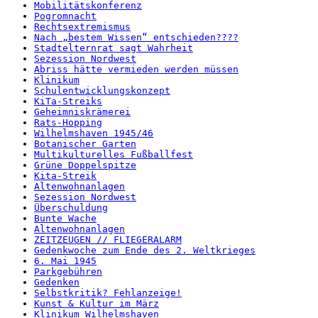
Mobilitätskonferenz
Pogromnacht
Rechtsextremismus
Nach „bestem Wissen“ entschieden????
Stadtelternrat sagt Wahrheit
Sezession Nordwest
Abriss hätte vermieden werden müssen
Klinikum
Schulentwicklungskonzept
KiTa-Streiks
Geheimniskrämerei
Rats-Hopping
Wilhelmshaven 1945/46
Botanischer Garten
Multikulturelles Fußballfest
Grüne Doppelspitze
Kita-Streik
Altenwohnanlagen
Sezession Nordwest
Überschuldung
Bunte Wache
Altenwohnanlagen
ZEITZEUGEN // FLIEGERALARM
Gedenkwoche zum Ende des 2. Weltkrieges
6. Mai 1945
Parkgebühren
Gedenken
Selbstkritik? Fehlanzeige!
Kunst & Kultur im März
Klinikum Wilhelmshaven