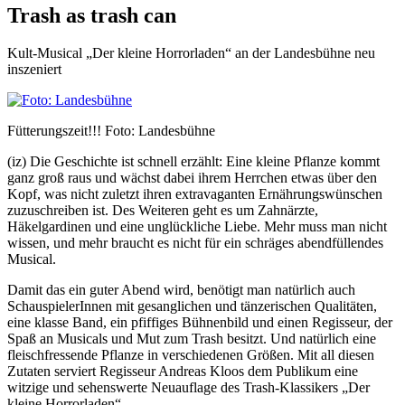
Trash as trash can
Kult-Musical „Der kleine Horrorladen“ an der Landesbühne neu
inszeniert
Fütterungszeit!!! Foto: Landesbühne
(iz) Die Geschichte ist schnell erzählt: Eine kleine Pflanze kommt
ganz groß raus und wächst dabei ihrem Herrchen etwas über den
Kopf, was nicht zuletzt ihren extravaganten Ernährungswünschen
zuzuschreiben ist. Des Weiteren geht es um Zahnärzte,
Häkelgardinen und eine unglückliche Liebe. Mehr muss man nicht
wissen, und mehr braucht es nicht für ein schräges abendfüllendes
Musical.
Damit das ein guter Abend wird, benötigt man natürlich auch
SchauspielerInnen mit gesanglichen und tänzerischen Qualitäten,
eine klasse Band, ein pfiffiges Bühnenbild und einen Regisseur, der
Spaß an Musicals und Mut zum Trash besitzt. Und natürlich eine
fleischfressende Pflanze in verschiedenen Größen. Mit all diesen
Zutaten serviert Regisseur Andreas Kloos dem Publikum eine
witzige und sehenswerte Neuauflage des Trash-Klassikers „Der
kleine Horrorladen“.