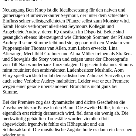
Neuzugang Ben Knop ist die Idealbesetzung für den naiven und
gutherzigen Blumenverkäufer Seymour, der unter dem schlechten
Einfluss seiner selbstgezüchteten Pflanze selbst zum Monster wird.
Sarah Horak verkörpert allerliebst Seymours Kollegin und
Angebetete Audrey, deren IQ drastisch im Dispo ist. Beide sind
gesanglich ebenso überzeugend wie Christoph Sommer, der Pflanze
Audrey II seine Stimme leiht und sie, gepaart mit den Muskeln von
Puppenspieler Thomas van Allen, zum Leben erweckt. Lina
Alterauge, Mechthild Grabner und Alina Müller treiben als Straßen-
und Showgirls die Story voran und zeigen unter der Choreografie
von Till Nau wunderbare Tanzeinlagen. Urgestein Johannes Simons
mimt routiniert den ambivalenten Ladenbesitzer Mushnik. Aom
Flury spielt wirklich brutal den sadistischen Zahnarzt Scrivello, der
auch seine Verlobte Audrey malträtiert. Leider war er zur Premiere
wegen einer gerade überstandenen Bronchitis nicht ganz bei
Stimme.
Bei der Premiere zog das dynamische und dichte Geschehen die
Zuschauer bis zur Pause in den Bann. Die zweite Hälfte, in der es
eigentlich erst richtig dramatisch wird, fiel dann ein wenig ab. Die
merkwürdig gehäuften Todesfälle wurden ziemlich flott
abgewickelt, irgendwie fehlte ein Höhepunkt und ein
Schlussakkord. Die musikalische Zugabe holte es dann ein bisschen
wieder raus.