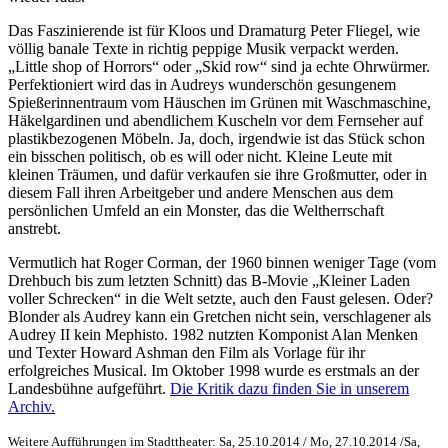
Das Faszinierende ist für Kloos und Dramaturg Peter Fliegel, wie
völlig banale Texte in richtig peppige Musik verpackt werden.
„Little shop of Horrors“ oder „Skid row“ sind ja echte Ohrwürmer.
Perfektioniert wird das in Audreys wunderschön gesungenem
Spießerinnentraum vom Häuschen im Grünen mit Waschmaschine,
Häkelgardinen und abendlichem Kuscheln vor dem Fernseher auf
plastikbezogenen Möbeln. Ja, doch, irgendwie ist das Stück schon
ein bisschen politisch, ob es will oder nicht. Kleine Leute mit
kleinen Träumen, und dafür verkaufen sie ihre Großmutter, oder in
diesem Fall ihren Arbeitgeber und andere Menschen aus dem
persönlichen Umfeld an ein Monster, das die Weltherrschaft
anstrebt.
Vermutlich hat Roger Corman, der 1960 binnen weniger Tage (vom
Drehbuch bis zum letzten Schnitt) das B-Movie „Kleiner Laden
voller Schrecken“ in die Welt setzte, auch den Faust gelesen. Oder?
Blonder als Audrey kann ein Gretchen nicht sein, verschlagener als
Audrey II kein Mephisto. 1982 nutzten Komponist Alan Menken
und Texter Howard Ashman den Film als Vorlage für ihr
erfolgreiches Musical. Im Oktober 1998 wurde es erstmals an der
Landesbühne aufgeführt.
Die Kritik dazu finden Sie in unserem
Archiv.
Weitere Aufführungen im Stadttheater: Sa, 25.10.2014 / Mo, 27.10.2014 /Sa,