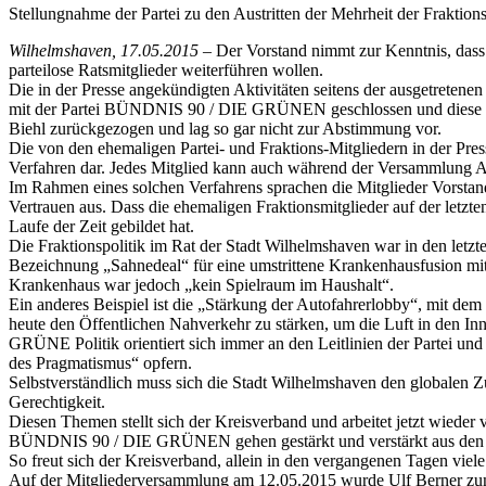
Stellungnahme der Partei zu den Austritten der Mehrheit der Frak
Wilhelmshaven, 17.05.2015 –
Der Vorstand nimmt zur Kenntnis, dass
parteilose Ratsmitglieder weiterführen wollen.
Die in der Presse angekündigten Aktivitäten seitens der ausgetretene
mit der Partei BÜNDNIS 90 / DIE GRÜNEN geschlossen und diese wird
Biehl zurückgezogen und lag so gar nicht zur Abstimmung vor.
Die von den ehemaligen Partei- und Fraktions-Mitgliedern in der Pre
Verfahren dar. Jedes Mitglied kann auch während der Versammlung An
Im Rahmen eines solchen Verfahrens sprachen die Mitglieder Vorstands
Vertrauen aus. Dass die ehemaligen Fraktionsmitglieder auf der letzt
Laufe der Zeit gebildet hat.
Die Fraktionspolitik im Rat der Stadt Wilhelmshaven war in den letzt
Bezeichnung „Sahnedeal“ für eine umstrittene Krankenhausfusion mit
Krankenhaus war jedoch „kein Spielraum im Haushalt“.
Ein anderes Beispiel ist die „Stärkung der Autofahrerlobby“, mit dem
heute den Öffentlichen Nahverkehr zu stärken, um die Luft in den Inn
GRÜNE Politik orientiert sich immer an den Leitlinien der Partei und
des Pragmatismus“ opfern.
Selbstverständlich muss sich die Stadt Wilhelmshaven den globalen 
Gerechtigkeit.
Diesen Themen stellt sich der Kreisverband und arbeitet jetzt wieder
BÜNDNIS 90 / DIE GRÜNEN gehen gestärkt und verstärkt aus den U
So freut sich der Kreisverband, allein in den vergangenen Tagen viel
Auf der Mitgliederversammlung am 12.05.2015 wurde Ulf Berner zum ne