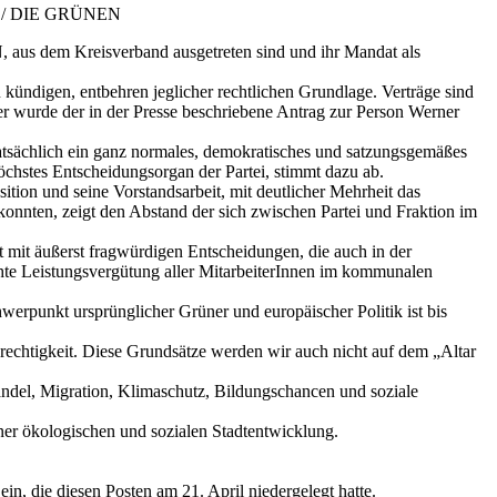
S 90 / DIE GRÜNEN
 aus dem Kreisverband ausgetreten sind und ihr Mandat als
 kündigen, entbehren jeglicher rechtlichen Grundlage. Verträge sind
 wurde der in der Presse beschriebene Antrag zur Person Werner
tatsächlich ein ganz normales, demokratisches und satzungsgemäßes
chstes Entscheidungsorgan der Partei, stimmt dazu ab.
tion und seine Vorstandsarbeit, mit deutlicher Mehrheit das
konnten, zeigt den Abstand der sich zwischen Partei und Fraktion im
t mit äußerst fragwürdigen Entscheidungen, die auch in der
chte Leistungsvergütung aller MitarbeiterInnen im kommunalen
werpunkt ursprünglicher Grüner und europäischer Politik ist bis
erechtigkeit. Diese Grundsätze werden wir auch nicht auf dem „Altar
andel, Migration, Klimaschutz, Bildungschancen und soziale
iner ökologischen und sozialen Stadtentwicklung.
, die diesen Posten am 21. April niedergelegt hatte.