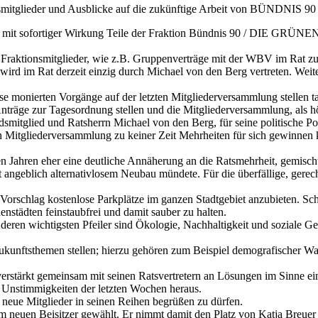
tionsmitglieder und Ausblicke auf die zukünftige Arbeit von BÜNDNI
 mit sofortiger Wirkung Teile der Fraktion Bündnis 90 / DIE GRÜNEN,
n Fraktionsmitglieder, wie z.B. Gruppenverträge mit der WBV im Rat zu
 im Rat derzeit einzig durch Michael von den Berg vertreten. Weiter
sse monierten Vorgänge auf der letzten Mitgliederversammlung stellen 
träge zur Tagesordnung stellen und die Mitgliederversammlung, als hö
mitglied und Ratsherrn Michael von den Berg, für seine politische Posi
en Mitgliederversammlung zu keiner Zeit Mehrheiten für sich gewinnen 
en Jahren eher eine deutliche Annäherung an die Ratsmehrheit, gemisch
 angeblich alternativlosem Neubau mündete. Für die überfällige, gere
 Vorschlag kostenlose Parkplätze im ganzen Stadtgebiet anzubieten. Sch
enstädten feinstaubfrei und damit sauber zu halten.
 deren wichtigsten Pfeiler sind Ökologie, Nachhaltigkeit und soziale G
Zukunftsthemen stellen; hierzu gehören zum Beispiel demografischer W
 verstärkt gemeinsam mit seinen Ratsvertretern an Lösungen im Sinne e
nstimmigkeiten der letzten Wochen heraus.
e neue Mitglieder in seinen Reihen begrüßen zu dürfen.
uen Beisitzer gewählt. Er nimmt damit den Platz von Katja Breuer ein