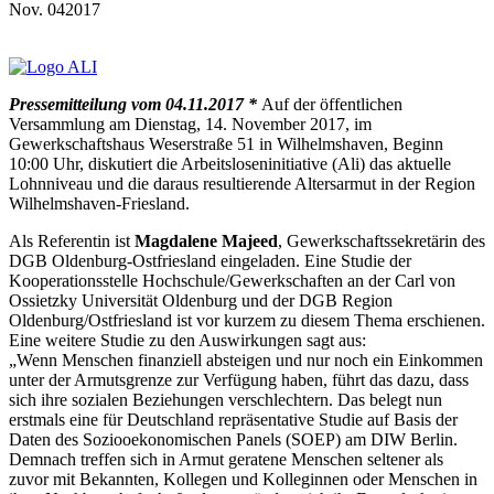
Nov.
04
2017
Pressemitteilung vom 04.11.2017 *
Auf der öffentlichen
Versammlung am Dienstag, 14. November 2017, im
Gewerkschaftshaus Weserstraße 51 in Wilhelmshaven, Beginn
10:00 Uhr, diskutiert die Arbeitsloseninitiative (Ali) das aktuelle
Lohnniveau und die daraus resultierende Altersarmut in der Region
Wilhelmshaven-Friesland.
Als Referentin ist
Magdalene Majeed
, Gewerkschaftssekretärin des
DGB Oldenburg-Ostfriesland eingeladen. Eine Studie der
Kooperationsstelle Hochschule/Gewerkschaften an der Carl von
Ossietzky Universität Oldenburg und der DGB Region
Oldenburg/Ostfriesland ist vor kurzem zu diesem Thema erschienen.
Eine weitere Studie zu den Auswirkungen sagt aus:
„Wenn Menschen finanziell absteigen und nur noch ein Einkommen
unter der Armutsgrenze zur Verfügung haben, führt das dazu, dass
sich ihre sozialen Beziehungen verschlechtern. Das belegt nun
erstmals eine für Deutschland repräsentative Studie auf Basis der
Daten des Soziooekonomischen Panels (SOEP) am DIW Berlin.
Demnach treffen sich in Armut geratene Menschen seltener als
zuvor mit Bekannten, Kollegen und Kolleginnen oder Menschen in