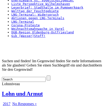
Energiepark vs. Vogelschutzgebiet
Liste Perspektive Wilhelmshaven
Leserbrief: Stadthalle im Pumpwerkpark
Welttag der Feuchtgebiete
LNG-Terminal: Widerspruch
Aktionen gegen LNG-Terminals
LNG-Terminal
Corona-Proteste
Weihnachtsmahnwache in Varel
DGB-Region Oldenburg-Ostfriesland
Gib (Wasser)Stoff!
Startseite
Suchen und finden! Im Gegenwind finden Sie mehr Informationen
als Sie glauben! Geben Sie einen Suchbegriff ein und durchstöbern
Sie den Gegenwind!
Lohnniveau
Lohn und Armut
2017
No Responses »