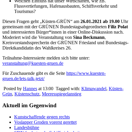
Welchen Einfluss hat unser Wirtschaften, wie zB.
Flussvertiefungen, Hafenausbauten, Schiffsverkehr und
Tourismus?
Diesen Fragen geht „Küsten-GRÜN“ am
26.01.2021 ab 19.00
Uhr
gemeinsam mit der GRÜNEN Bundestagsabgeordneten
Filiz Polat
und interessierten Bürger*innen in einer Online-Diskussion nach.
Moderiert wird die Veranstaltung von
Sina Beckmann
,
Kreisvorstandssprecherin der GRÜNEN Friesland und Bundestags-
Direktkandidatin des Wahlkreises 26.
Teilnahme-Interessierte melden sich bitte unter:
veranstaltung@kuesten-gruen.de
Für Zuschauende gibt es die Seite
https://www.kuesten-
gruen.de/lets-talk-jetzt/
Posted by
Hannes
at 13:00
Tagged with:
Klimawandel
,
Küsten-
Grün
,
Küstenschutz
,
Meeresspiegelanstieg
Aktuell im Gegenwind
Kunstschaffende gegen rechts
Voslapper Groden vorerst gerettet
Landesbühne