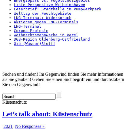
Energiepark vs. Vogelschutzgebiet
Liste Perspektive Wilhelmshaven
Leserbrief: Stadthalle im Pumpwerkpark
Welttag der Feuchtgebiete
LNG-Terminal: Widerspruch
Aktionen gegen LNG-Terminals
LNG-Terminal
Corona-Proteste
Weihnachtsmahnwache in Varel
DGB-Region Oldenburg-Ostfriesland
Gib (Wasser)Stoff!
Startseite
Suchen und finden! Im Gegenwind finden Sie mehr Informationen
als Sie glauben! Geben Sie einen Suchbegriff ein und durchstöbern
Sie den Gegenwind!
Küstenschutz
Let’s talk about: Küstenschutz
2021
No Responses »