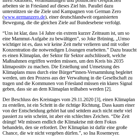
ihren Aktionen, Veranstaltungen und politischen Gesprächen
arbeiten sie in Friesland auf dieses Ziel hin. Parallel dazu
unterstützen sie die Ziele und Kampagnen von German Zero
(
www.germanzero.de
), einer deutschlandweit organisierten
Bewegung, die die gleichen Ziele auf Bundesebene verfolgt.
“Uns ist klar, dass 14 Jahre ein extrem kurzer Zeitraum ist, um so
eine Mammut-Aufgabe zu bewältigen”, so Joke Brüning, „Umso
wichtiger ist es, dass wir keine Zeit mehr verlieren und mit voller
Konzentration die notwendigen Lösungen erarbeiten.” Dazu braucht
es einen Klimaplan, der Sektor für Sektor aufschlüsselt, welche
Maßnahmen ergriffen werden müssen, um den Kreis bis 2035
klimapositiv zu machen. Die Erstellung und Umsetzung des
Klimaplans muss durch eine Bürger*innen-Versammlung begleitet
werden, um den Prozess aus der Verwaltung in die Gesellschaft zu
tragen und die Kommunen von Friesland müssen ein klares Signal
geben, dass sie an dem Klimaplan teilhaben werden [2].
Der Beschluss des Kreistages vom 29.11.2020 [3], einen Klimaplan
zu erstellen, ist ein Schritt in die richtige Richtung. Dass kaum einer
von der Entscheidung gehört hat und seitdem auch nicht mehr viel
passiert zu sein scheint, ist aber ein schlechtes Zeichen. “Die Zeit
drängt! Wir müssen endlich die Klimakrise mit dem Fokus
behandeln, den sie erfordert. Der Klimaplan ist dafür eine große
Chance, die wir nicht vergeben dürfen.”, so Ina Rosemeyer.