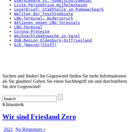
Energiepark vs. Vogelschutzgebiet
Liste Perspektive Wilhelmshaven
Leserbrief: Stadthalle im Pumpwerkpark
Welttag der Feuchtgebiete
LNG-Terminal: Widerspruch
Aktionen gegen LNG-Terminals
LNG-Terminal
Corona-Proteste
Weihnachtsmahnwache in Varel
DGB-Region Oldenburg-Ostfriesland
Gib (Wasser)Stoff!
Startseite
Suchen und finden! Im Gegenwind finden Sie mehr Informationen
als Sie glauben! Geben Sie einen Suchbegriff ein und durchstöbern
Sie den Gegenwind!
Klimastreik
Wir sind Friesland Zero
2021
No Responses »