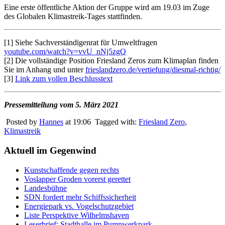
Eine erste öffentliche Aktion der Gruppe wird am 19.03 im Zuge
des Globalen Klimastreik-Tages stattfinden.
[1] Siehe Sachverständigenrat für Umweltfragen
youtube.com/watch?v=vvU_nNj5zgQ
[2] Die vollständige Position Friesland Zeros zum Klimaplan finden
Sie im Anhang und unter
frieslandzero.de/vertiefung/diesmal-richtig/
[3]
Link zum vollen Beschlusstext
Pressemitteilung vom 5. März 2021
Posted by
Hannes
at 19:06
Tagged with:
Friesland Zero
,
Klimastreik
Aktuell im Gegenwind
Kunstschaffende gegen rechts
Voslapper Groden vorerst gerettet
Landesbühne
SDN fordert mehr Schiffssicherheit
Energiepark vs. Vogelschutzgebiet
Liste Perspektive Wilhelmshaven
Leserbrief: Stadthalle im Pumpwerkpark