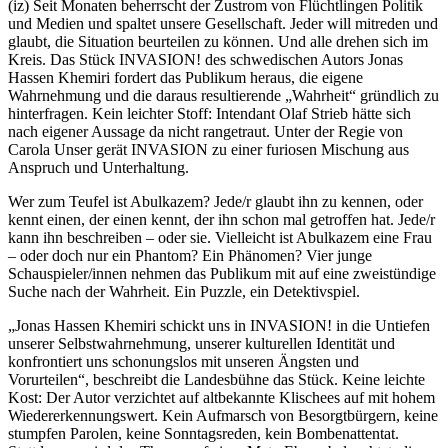
(iz) Seit Monaten beherrscht der Zustrom von Flüchtlingen Politik
und Medien und spaltet unsere Gesellschaft. Jeder will mitreden und
glaubt, die Situation beurteilen zu können. Und alle drehen sich im
Kreis. Das Stück INVASION! des schwedischen Autors Jonas
Hassen Khemiri fordert das Publikum heraus, die eigene
Wahrnehmung und die daraus resultierende „Wahrheit“ gründlich zu
hinterfragen. Kein leichter Stoff: Intendant Olaf Strieb hätte sich
nach eigener Aussage da nicht rangetraut. Unter der Regie von
Carola Unser gerät INVASION zu einer furiosen Mischung aus
Anspruch und Unterhaltung.
Wer zum Teufel ist Abulkazem? Jede/r glaubt ihn zu kennen, oder
kennt einen, der einen kennt, der ihn schon mal getroffen hat. Jede/r
kann ihn beschreiben – oder sie. Vielleicht ist Abulkazem eine Frau
– oder doch nur ein Phantom? Ein Phänomen? Vier junge
Schauspieler/innen nehmen das Publikum mit auf eine zweistündige
Suche nach der Wahrheit. Ein Puzzle, ein Detektivspiel.
„Jonas Hassen Khemiri schickt uns in INVASION! in die Untiefen
unserer Selbstwahrnehmung, unserer kulturellen Identität und
konfrontiert uns schonungslos mit unseren Ängsten und
Vorurteilen“, beschreibt die Landesbühne das Stück. Keine leichte
Kost: Der Autor verzichtet auf altbekannte Klischees auf mit hohem
Wiedererkennungswert. Kein Aufmarsch von Besorgtbürgern, keine
stumpfen Parolen, keine Sonntagsreden, kein Bombenattentat.