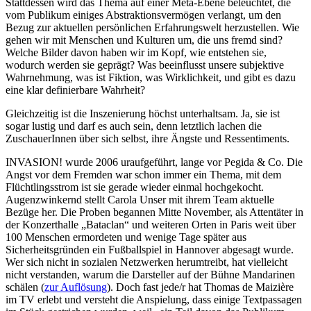
Stattdessen wird das Thema auf einer Meta-Ebene beleuchtet, die
vom Publikum einiges Abstraktionsvermögen verlangt, um den
Bezug zur aktuellen persönlichen Erfahrungswelt herzustellen. Wie
gehen wir mit Menschen und Kulturen um, die uns fremd sind?
Welche Bilder davon haben wir im Kopf, wie entstehen sie,
wodurch werden sie geprägt? Was beeinflusst unsere subjektive
Wahrnehmung, was ist Fiktion, was Wirklichkeit, und gibt es dazu
eine klar definierbare Wahrheit?
Gleichzeitig ist die Inszenierung höchst unterhaltsam. Ja, sie ist
sogar lustig und darf es auch sein, denn letztlich lachen die
ZuschauerInnen über sich selbst, ihre Ängste und Ressentiments.
INVASION! wurde 2006 uraufgeführt, lange vor Pegida & Co. Die
Angst vor dem Fremden war schon immer ein Thema, mit dem
Flüchtlingsstrom ist sie gerade wieder einmal hochgekocht.
Augenzwinkernd stellt Carola Unser mit ihrem Team aktuelle
Bezüge her. Die Proben begannen Mitte November, als Attentäter in
der Konzerthalle „Bataclan“ und weiteren Orten in Paris weit über
100 Menschen ermordeten und wenige Tage später aus
Sicherheitsgründen ein Fußballspiel in Hannover abgesagt wurde.
Wer sich nicht in sozialen Netzwerken herumtreibt, hat vielleicht
nicht verstanden, warum die Darsteller auf der Bühne Mandarinen
schälen (
zur Auflösung
). Doch fast jede/r hat Thomas de Maizière
im TV erlebt und versteht die Anspielung, dass einige Textpassagen