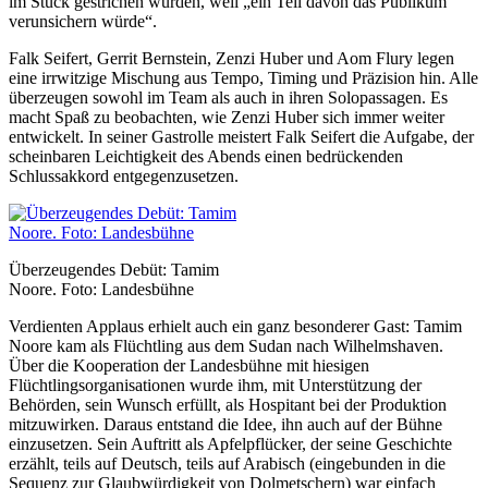
im Stück gestrichen wurden, weil „ein Teil davon das Publikum
verunsichern würde“.
Falk Seifert, Gerrit Bernstein, Zenzi Huber und Aom Flury legen
eine irrwitzige Mischung aus Tempo, Timing und Präzision hin. Alle
überzeugen sowohl im Team als auch in ihren Solopassagen. Es
macht Spaß zu beobachten, wie Zenzi Huber sich immer weiter
entwickelt. In seiner Gastrolle meistert Falk Seifert die Aufgabe, der
scheinbaren Leichtigkeit des Abends einen bedrückenden
Schlussakkord entgegenzusetzen.
Überzeugendes Debüt: Tamim
Noore. Foto: Landesbühne
Verdienten Applaus erhielt auch ein ganz besonderer Gast: Tamim
Noore kam als Flüchtling aus dem Sudan nach Wilhelmshaven.
Über die Kooperation der Landesbühne mit hiesigen
Flüchtlingsorganisationen wurde ihm, mit Unterstützung der
Behörden, sein Wunsch erfüllt, als Hospitant bei der Produktion
mitzuwirken. Daraus entstand die Idee, ihn auch auf der Bühne
einzusetzen. Sein Auftritt als Apfelpflücker, der seine Geschichte
erzählt, teils auf Deutsch, teils auf Arabisch (eingebunden in die
Sequenz zur Glaubwürdigkeit von Dolmetschern) war einfach