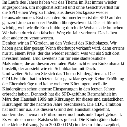
Im Laufe des Jahres haben wir das Thema im Rat immer wieder
angesprochen, um möglichst schnell und ohne Gesichtsverlust für
die SPD einen Weg zu finden, aus dieser Sackgasse wieder
herauszukommen. Erst nach den Sommerferien ist die SPD auf der
ganzen Linie zu unserer Position übergeschwenkt. Das ist für mich
wichtig, weil wir die Entschuldung durch die Wobau Jade brauchen.
Wir haben durch den falschen Weg ein Jahr verloren. Das haben
aber andere zu verantworten.
Denken wir an F’Groden, an den Verkauf des Kirchplatzes. Wir
haben ganz klar gesagt: Wenn überhaupt verkauft wird, dann erstens
nur zu einem Preis, der das wieder reinholt, was wir als Stadt dort
investiert haben. Und zweitens nur für eine städtebauliche
Maßnahme, die an diesem zentralen Platz nicht einen Einkaufsmarkt
hinstellt, der aussieht wie ein Schuhkarton mit Dach.
Und weiter: Schauen Sie sich das Thema Kindergärten an. Die
CDU-Fraktion hat im letzten Jahr ganz klar gesagt: Keine Erhöhung
der Elternbeiträge und keine weiteren Kürzungen, weil die
Kindergärten schon enorme Einsparungen in den letzten Jahren
erbracht haben. Dennoch hat die SPD-geführte Ratsmehrheit im
März den Haushalt 1999 mit Kürzungen für dieses und zusätzlichen
Kürzungen für die nächsten Jahre beschlossen. Die CDU-Fraktion
hat nicht nur u.a. aus diesem Grund den Haushalt abgelehnt,
sondern das Thema im Frühsommer nochmals aufs Tapet gebracht.
Es wurde ein neuer Ratsbeschluss gefasst: Die Kindergärten haben
eine kleine Kürzung (von 200.000 DM) in diesem Jahr akzeptiert,