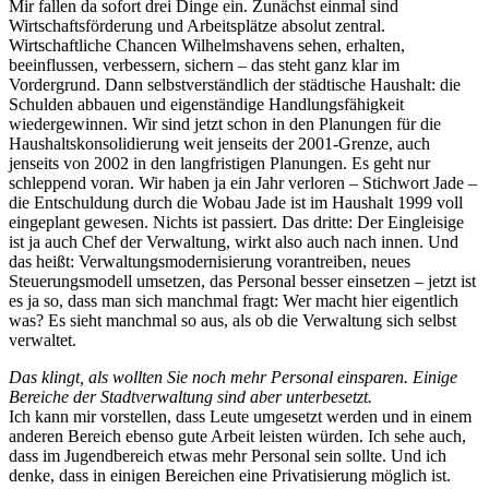
Mir fallen da sofort drei Dinge ein. Zunächst einmal sind
Wirtschaftsförderung und Arbeitsplätze absolut zentral.
Wirtschaftliche Chancen Wilhelmshavens sehen, erhalten,
beeinflussen, verbessern, sichern – das steht ganz klar im
Vordergrund. Dann selbstverständlich der städtische Haushalt: die
Schulden abbauen und eigenständige Handlungsfähigkeit
wiedergewinnen. Wir sind jetzt schon in den Planungen für die
Haushaltskonsolidierung weit jenseits der 2001-Grenze, auch
jenseits von 2002 in den langfristigen Planungen. Es geht nur
schleppend voran. Wir haben ja ein Jahr verloren – Stichwort Jade –
die Entschuldung durch die Wobau Jade ist im Haushalt 1999 voll
eingeplant gewesen. Nichts ist passiert. Das dritte: Der Eingleisige
ist ja auch Chef der Verwaltung, wirkt also auch nach innen. Und
das heißt: Verwaltungsmodernisierung vorantreiben, neues
Steuerungsmodell umsetzen, das Personal besser einsetzen – jetzt ist
es ja so, dass man sich manchmal fragt: Wer macht hier eigentlich
was? Es sieht manchmal so aus, als ob die Verwaltung sich selbst
verwaltet.
Das klingt, als wollten Sie noch mehr Personal einsparen. Einige
Bereiche der Stadtverwaltung sind aber unterbesetzt.
Ich kann mir vorstellen, dass Leute umgesetzt werden und in einem
anderen Bereich ebenso gute Arbeit leisten würden. Ich sehe auch,
dass im Jugendbereich etwas mehr Personal sein sollte. Und ich
denke, dass in einigen Bereichen eine Privatisierung möglich ist.