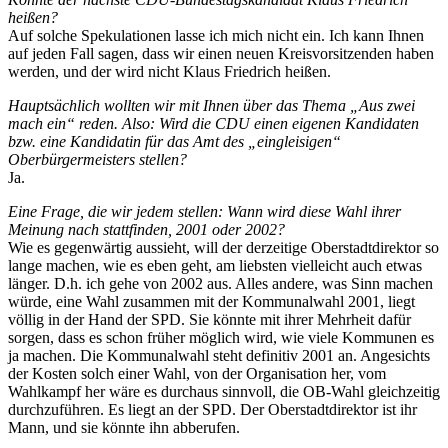
heißen?
Auf solche Spekulationen lasse ich mich nicht ein. Ich kann Ihnen
auf jeden Fall sagen, dass wir einen neuen Kreisvorsitzenden haben
werden, und der wird nicht Klaus Friedrich heißen.
Hauptsächlich wollten wir mit Ihnen über das Thema „Aus zwei
mach ein“ reden. Also: Wird die CDU einen eigenen Kandidaten
bzw. eine Kandidatin für das Amt des „eingleisigen“
Oberbürgermeisters stellen?
Ja.
Eine Frage, die wir jedem stellen: Wann wird diese Wahl ihrer
Meinung nach stattfinden, 2001 oder 2002?
Wie es gegenwärtig aussieht, will der derzeitige Oberstadtdirektor so
lange machen, wie es eben geht, am liebsten vielleicht auch etwas
länger. D.h. ich gehe von 2002 aus. Alles andere, was Sinn machen
würde, eine Wahl zusammen mit der Kommunalwahl 2001, liegt
völlig in der Hand der SPD. Sie könnte mit ihrer Mehrheit dafür
sorgen, dass es schon früher möglich wird, wie viele Kommunen es
ja machen. Die Kommunalwahl steht definitiv 2001 an. Angesichts
der Kosten solch einer Wahl, von der Organisation her, vom
Wahlkampf her wäre es durchaus sinnvoll, die OB-Wahl gleichzeitig
durchzuführen. Es liegt an der SPD. Der Oberstadtdirektor ist ihr
Mann, und sie könnte ihn abberufen.