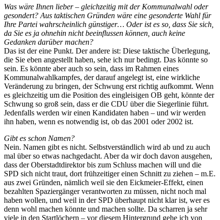
Was wäre Ihnen lieber – gleichzeitig mit der Kommunalwahl oder
gesondert? Aus taktischen Gründen wäre eine gesonderte Wahl für
Ihre Partei wahrscheinlich günstiger… Oder ist es so, dass Sie sich,
da Sie es ja ohnehin nicht beeinflussen können, auch keine
Gedanken darüber machen?
Das ist der eine Punkt. Der andere ist: Diese taktische Überlegung,
die Sie eben angestellt haben, sehe ich nur bedingt. Das könnte so
sein. Es könnte aber auch so sein, dass im Rahmen eines
Kommunalwahlkampfes, der darauf angelegt ist, eine wirkliche
Veränderung zu bringen, der Schwung erst richtig aufkommt. Wenn
es gleichzeitig um die Position des eingleisigen OB geht, könnte der
Schwung so groß sein, dass er die CDU über die Siegerlinie führt.
Jedenfalls werden wir einen Kandidaten haben – und wir werden
ihn haben, wenn es notwendig ist, ob das 2001 oder 2002 ist.
Gibt es schon Namen?
Nein. Namen gibt es nicht. Selbstverständlich wird ab und zu auch
mal über so etwas nachgedacht. Aber da wir doch davon ausgehen,
dass der Oberstadtdirektor bis zum Schluss machen will und die
SPD sich nicht traut, dort frühzeitiger einen Schnitt zu ziehen – m.E.
aus zwei Gründen, nämlich weil sie den Eickmeier-Effekt, einen
bezahlten Spaziergänger verantworten zu müssen, nicht noch mal
haben wollen, und weil in der SPD überhaupt nicht klar ist, wer es
denn wohl machen könnte und machen sollte. Da scharren ja sehr
viele in den Startlöchern – vor diesem Hintergrund gehe ich von