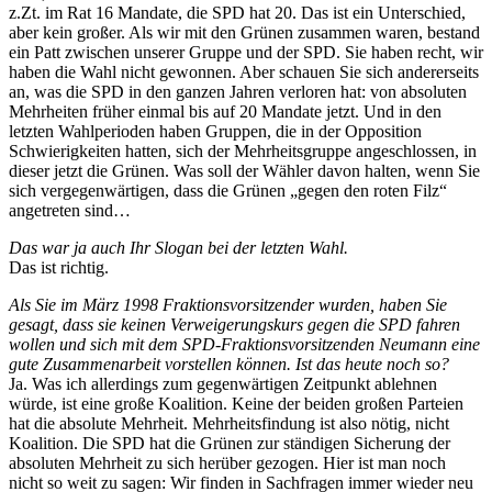
z.Zt. im Rat 16 Mandate, die SPD hat 20. Das ist ein Unterschied,
aber kein großer. Als wir mit den Grünen zusammen waren, bestand
ein Patt zwischen unserer Gruppe und der SPD. Sie haben recht, wir
haben die Wahl nicht gewonnen. Aber schauen Sie sich andererseits
an, was die SPD in den ganzen Jahren verloren hat: von absoluten
Mehrheiten früher einmal bis auf 20 Mandate jetzt. Und in den
letzten Wahlperioden haben Gruppen, die in der Opposition
Schwierigkeiten hatten, sich der Mehrheitsgruppe angeschlossen, in
dieser jetzt die Grünen. Was soll der Wähler davon halten, wenn Sie
sich vergegenwärtigen, dass die Grünen „gegen den roten Filz“
angetreten sind…
Das war ja auch Ihr Slogan bei der letzten Wahl.
Das ist richtig.
Als Sie im März 1998 Fraktionsvorsitzender wurden, haben Sie
gesagt, dass sie keinen Verweigerungskurs gegen die SPD fahren
wollen und sich mit dem SPD-Fraktionsvorsitzenden Neumann eine
gute Zusammenarbeit vorstellen können. Ist das heute noch so?
Ja. Was ich allerdings zum gegenwärtigen Zeitpunkt ablehnen
würde, ist eine große Koalition. Keine der beiden großen Parteien
hat die absolute Mehrheit. Mehrheitsfindung ist also nötig, nicht
Koalition. Die SPD hat die Grünen zur ständigen Sicherung der
absoluten Mehrheit zu sich herüber gezogen. Hier ist man noch
nicht so weit zu sagen: Wir finden in Sachfragen immer wieder neu