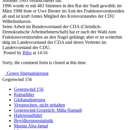
Sommer 1993 verabschiedet hat.
1996 wurde er mit 483 Stimmen in den Rat der Stadt gewählt; im
März 1998 löste er Uwe Biester im Amt des Fraktionsvorsitzenden
ab und ist kraft Amtes Mitglied des Kreisvorstandes der CDU
Wilhelmshaven.
Seine Arbeit im Bundesvorstand der CDA (Christlich-
Demokratische Arbeitnehmerschaft) hat er nach der Wahl zum
Fraktionsvorsitzenden an den Nagel gehängt; aber er ist weiterhin
tätig im Landesvorstand der CDA und deren Vertreter im
Landesvorstand der CDU.
Posted by
Bibo
at 14:16
Sorry, the comment form is closed at this time.
Gegen Stigmatisierung
Gegenwind 156
Gegenwind 156
Ratssplitter
Globanalisierung
Versprochen- nicht gehalten
Gegenwind-Gespräch: Milia Hamadi
Hafenrundfahrt
Bevölkerungsstatistik
Mumia Abu-Jamal