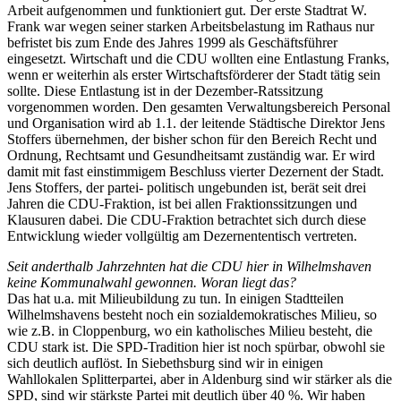
Arbeit aufgenommen und funktioniert gut. Der erste Stadtrat W.
Frank war wegen seiner starken Arbeitsbelastung im Rathaus nur
befristet bis zum Ende des Jahres 1999 als Geschäftsführer
eingesetzt. Wirtschaft und die CDU wollten eine Entlastung Franks,
wenn er weiterhin als erster Wirtschaftsförderer der Stadt tätig sein
sollte. Diese Entlastung ist in der Dezember-Ratssitzung
vorgenommen worden. Den gesamten Verwaltungsbereich Personal
und Organisation wird ab 1.1. der leitende Städtische Direktor Jens
Stoffers übernehmen, der bisher schon für den Bereich Recht und
Ordnung, Rechtsamt und Gesundheitsamt zuständig war. Er wird
damit mit fast einstimmigem Beschluss vierter Dezernent der Stadt.
Jens Stoffers, der partei- politisch ungebunden ist, berät seit drei
Jahren die CDU-Fraktion, ist bei allen Fraktionssitzungen und
Klausuren dabei. Die CDU-Fraktion betrachtet sich durch diese
Entwicklung wieder vollgültig am Dezernententisch vertreten.
Seit anderthalb Jahrzehnten hat die CDU hier in Wilhelmshaven
keine Kommunalwahl gewonnen. Woran liegt das?
Das hat u.a. mit Milieubildung zu tun. In einigen Stadtteilen
Wilhelmshavens besteht noch ein sozialdemokratisches Milieu, so
wie z.B. in Cloppenburg, wo ein katholisches Milieu besteht, die
CDU stark ist. Die SPD-Tradition hier ist noch spürbar, obwohl sie
sich deutlich auflöst. In Siebethsburg sind wir in einigen
Wahllokalen Splitterpartei, aber in Aldenburg sind wir stärker als die
SPD, sind wir stärkste Partei mit deutlich über 40 %. Wir haben