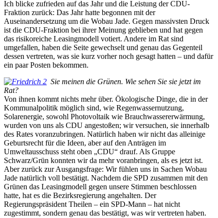
Ich blicke zufrieden auf das Jahr und die Leistung der CDU-
Fraktion zurück: Das Jahr hatte begonnen mit der
Auseinandersetzung um die Wobau Jade. Gegen massivsten Druck
ist die CDU-Fraktion bei ihrer Meinung geblieben und hat gegen
das risikoreiche Leasingmodell votiert. Andere im Rat sind
umgefallen, haben die Seite gewechselt und genau das Gegenteil
dessen vertreten, was sie kurz vorher noch gesagt hatten – und dafür
ein paar Posten bekommen.
Sie meinen die Grünen. Wie sehen Sie sie jetzt im
Rat?
Von ihnen kommt nichts mehr über. Ökologische Dinge, die in der
Kommunalpolitik möglich sind, wie Regenwassernutzung,
Solarenergie, sowohl Photovoltaik wie Brauchwassererwärmung,
wurden von uns als CDU angestoßen; wir versuchen, sie innerhalb
des Rates voranzubringen. Natürlich haben wir nicht das alleinige
Geburtsrecht für die Ideen, aber auf den Anträgen im
Umweltausschuss steht oben „CDU“ drauf. Als Gruppe
Schwarz/Grün konnten wir da mehr voranbringen, als es jetzt ist.
Aber zurück zur Ausgangsfrage: Wir fühlen uns in Sachen Wobau
Jade natürlich voll bestätigt. Nachdem die SPD zusammen mit den
Grünen das Leasingmodell gegen unsere Stimmen beschlossen
hatte, hat es die Bezirksregierung angehalten. Der
Regierungspräsident Theilen – ein SPD-Mann – hat nicht
zugestimmt, sondern genau das bestätigt, was wir vertreten haben.