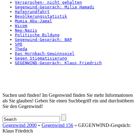
Versprochen- nicht gehalten
Gegenwind-Gespräch: Milia Hamadi
Hafenrundfahrt
Bevölkerungsstatistik
Mumia Abu-Jamal
Wicom
Neo-Nazis
Politische Bildung
Gegenwind-Gespräch: BAP
SPD
Theda
Das Hornbach-Gewinnspiel
Gegen Stigmatisierung
GEGENWIND-Gespräch: Klaus Friedrich
Startseite
Suchen und finden! Im Gegenwind finden Sie mehr Informationen
als Sie glauben! Geben Sie einen Suchbegriff ein und durchstöbern
Sie den Gegenwind!
Gegenwind 2000
»
Gegenwind 156
» GEGENWIND-Gespräch:
Klaus Friedrich