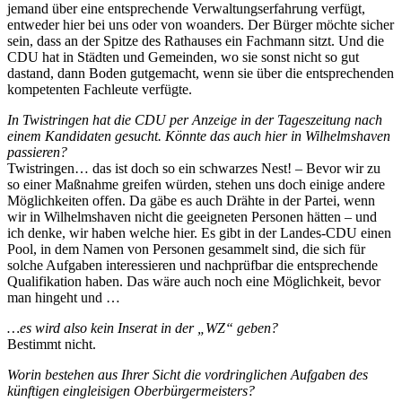
jemand über eine entsprechende Verwaltungserfahrung verfügt,
entweder hier bei uns oder von woanders. Der Bürger möchte sicher
sein, dass an der Spitze des Rathauses ein Fachmann sitzt. Und die
CDU hat in Städten und Gemeinden, wo sie sonst nicht so gut
dastand, dann Boden gutgemacht, wenn sie über die entsprechenden
kompetenten Fachleute verfügte.
In Twistringen hat die CDU per Anzeige in der Tageszeitung nach
einem Kandidaten gesucht. Könnte das auch hier in Wilhelmshaven
passieren?
Twistringen… das ist doch so ein schwarzes Nest! – Bevor wir zu
so einer Maßnahme greifen würden, stehen uns doch einige andere
Möglichkeiten offen. Da gäbe es auch Drähte in der Partei, wenn
wir in Wilhelmshaven nicht die geeigneten Personen hätten – und
ich denke, wir haben welche hier. Es gibt in der Landes-CDU einen
Pool, in dem Namen von Personen gesammelt sind, die sich für
solche Aufgaben interessieren und nachprüfbar die entsprechende
Qualifikation haben. Das wäre auch noch eine Möglichkeit, bevor
man hingeht und …
…es wird also kein Inserat in der „WZ“ geben?
Bestimmt nicht.
Worin bestehen aus Ihrer Sicht die vordringlichen Aufgaben des
künftigen eingleisigen Oberbürgermeisters?