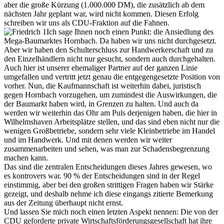
aber die große Kürzung (1.000.000 DM), die zusätzlich ab dem
nächsten Jahr geplant war, wird nicht kommen. Diesen Erfolg
schreiben wir uns als CDU-Fraktion auf die Fahnen.
Ich sage Ihnen noch einen Punkt: die Ansiedlung des
Mega-Baumarktes Hornbach. Da haben wir uns nicht durchgesetzt.
Aber wir haben den Schulterschluss zur Handwerkerschaft und zu
den Einzelhändlern nicht nur gesucht, sondern auch durchgehalten.
Auch hier ist unserer ehemaliger Partner auf der ganzen Linie
umgefallen und vertritt jetzt genau die entgegengesetzte Position von
vorher. Nun, die Kaufmannschaft ist weiterhin dabei, juristisch
gegen Hornbach vorzugehen, um zumindest die Auswirkungen, die
der Baumarkt haben wird, in Grenzen zu halten. Und auch da
werden wir weiterhin das Ohr am Puls derjenigen haben, die hier in
Wilhelmshaven Arbeitsplätze stellen, und das sind eben nicht nur die
wenigen Großbetriebe, sondern sehr viele Kleinbetriebe im Handel
und im Handwerk. Und mit denen werden wir weiter
zusammenarbeiten und sehen, was man zur Schadensbegrenzung
machen kann.
Das sind die zentralen Entscheidungen dieses Jahres gewesen, wo
es kontrovers war. 90 % der Entscheidungen sind in der Regel
einstimmig, aber bei den großen strittigen Fragen haben wir Stärke
gezeigt, und deshalb nehme ich diese eingangs zitierte Bemerkung
aus der Zeitung überhaupt nicht ernst.
Und lassen Sie mich noch einen letzten Aspekt nennen: Die von der
CDU geforderte private Wirtschaftsförderungsgesellschaft hat ihre