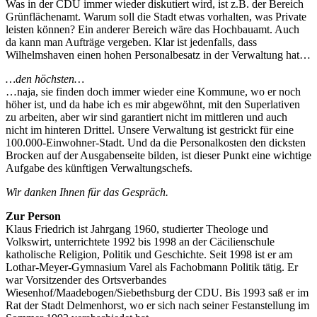
Was in der CDU immer wieder diskutiert wird, ist z.B. der Bereich
Grünflächenamt. Warum soll die Stadt etwas vorhalten, was Private
leisten können? Ein anderer Bereich wäre das Hochbauamt. Auch
da kann man Aufträge vergeben. Klar ist jedenfalls, dass
Wilhelmshaven einen hohen Personalbesatz in der Verwaltung hat…
…den höchsten…
…naja, sie finden doch immer wieder eine Kommune, wo er noch
höher ist, und da habe ich es mir abgewöhnt, mit den Superlativen
zu arbeiten, aber wir sind garantiert nicht im mittleren und auch
nicht im hinteren Drittel. Unsere Verwaltung ist gestrickt für eine
100.000-Einwohner-Stadt. Und da die Personalkosten den dicksten
Brocken auf der Ausgabenseite bilden, ist dieser Punkt eine wichtige
Aufgabe des künftigen Verwaltungschefs.
Wir danken Ihnen für das Gespräch.
Zur Person
Klaus Friedrich ist Jahrgang 1960, studierter Theologe und
Volkswirt, unterrichtete 1992 bis 1998 an der Cäcilienschule
katholische Religion, Politik und Geschichte. Seit 1998 ist er am
Lothar-Meyer-Gymnasium Varel als Fachobmann Politik tätig. Er
war Vorsitzender des Ortsverbandes
Wiesenhof/Maadebogen/Siebethsburg der CDU. Bis 1993 saß er im
Rat der Stadt Delmenhorst, wo er sich nach seiner Festanstellung im