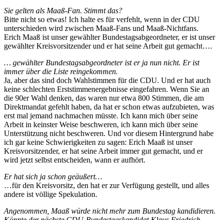
Sie gelten als Maaß-Fan. Stimmt das?
Bitte nicht so etwas! Ich halte es für verfehlt, wenn in der CDU
unterschieden wird zwischen Maaß-Fans und Maaß-Nichtfans.
Erich Maaß ist unser gewählter Bundestagsabgeordneter, er ist unser
gewählter Kreisvorsitzender und er hat seine Arbeit gut gemacht….
… gewählter Bundestagsabgeordneter ist er ja nun nicht. Er ist
immer über die Liste reingekommen.
Ja, aber das sind doch Wahlstimmen für die CDU. Und er hat auch
keine schlechten Erststimmenergebnisse eingefahren. Wenn Sie an
die 90er Wahl denken, das waren nur etwa 800 Stimmen, die am
Direktmandat gefehlt haben, da hat er schon etwas aufzubieten, was
erst mal jemand nachmachen müsste. Ich kann mich über seine
Arbeit in keinster Weise beschweren, ich kann mich über seine
Unterstützung nicht beschweren. Und vor diesem Hintergrund habe
ich gar keine Schwierigkeiten zu sagen: Erich Maaß ist unser
Kreisvorsitzender, er hat seine Arbeit immer gut gemacht, und er
wird jetzt selbst entscheiden, wann er aufhört.
Er hat sich ja schon geäußert…
…für den Kreisvorsitz, den hat er zur Verfügung gestellt, und alles
andere ist völlige Spekulation.
Angenommen, Maaß würde nicht mehr zum Bundestag kandidieren.
Könnte der nächste CDU-Bundestagskandidat Klaus Friedrich