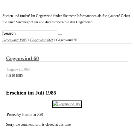
Startseite
Suchen und finden! Im Gegenwind finden Sie mehr Informationen als Sie glauben! Geben
Sie einen Suchbegriff ein und durchstöbern Sie den Gegenwind!
Gegenwind 1985
»
Gegenwind 060
» Gegenwind 60
Gegenwind 60
Gegenwind 060
Juli
01
1985
Erschien im Juli 1985
Posted by
Hannes
at 0:30
Sorry, the comment form is closed at this time.