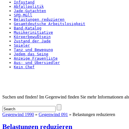
Infostand
Abfallpolitik
Jade-Gutachten
SPD-Müll
Belastungen reduzieren
Gesamtdeutsche Arbeitslosigkeit
Band-Katalog
Musikerinitiative
Körperbewußtsein
Zustand der Jade
Spieler
Tanz und Bewegung
Jedem das Seine
Anzeige Frauenliste
Aus- und Übersiedler
Kein Chef
Startseite
Suchen und finden! Im Gegenwind finden Sie mehr Informationen als
Gegenwind 1990
»
Gegenwind 091
» Belastungen reduzieren
Belastungen reduzieren