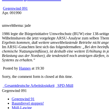
Gegenwind 091
Apr.
09
1990
umweltthema: jade
1986 legte die Bürgerinitiative Umweltschutz (BUW) eine 138-seitig
Wilhelmshaven die jetzt vorgelegte ARSU-Analyse zum selben Them
Ergebnis kommen, daß weitere umweltbelastende Betriebe nicht anges
Im ARSU-Gutachten liest sich das folgendermaßen:
„Bei den beeinfl
chemische Nutzungseinflüsse), ist deshalb eine weitere Erhöhung in j
Belastung aus der Nordsee), die tendenziell noch ansteigen dürften, 
Systems zu erhalten.“
Posted by
Hannes
at 19:30
Sorry, the comment form is closed at this time.
Gesamtdeutsche Arbeitslosigkeit
SPD-Müll
Gegenwind 091
Gegenwind 91
Baumfrevel stoppen!
Müll-Lawine