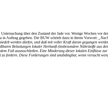
e Untersuchung über den Zustand der Jade vor. Wenige Wochen vor dem
a in Auftrag gegeben. Die BUW schrieb dazu in ihrem Vorwort:
„Nach
iedelt werden dürfen, und daß mit voller Kraft daran gegangen werden
ußbaren Belastungen lokaler Herkunft (insbesondere Nährstoffe aus de
edem Fall auszuschließen. Eine Minderung dieser lokalen Einflüsse zur
ist zu fordern. Diese Forderungen sind unabdingbar, wenn versucht werde