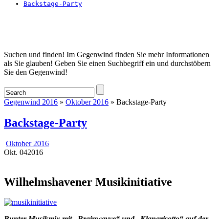
Backstage-Party
Startseite
Suchen und finden! Im Gegenwind finden Sie mehr Informationen
als Sie glauben! Geben Sie einen Suchbegriff ein und durchstöbern
Sie den Gegenwind!
Gegenwind 2016
»
Oktober 2016
» Backstage-Party
Backstage-Party
Oktober 2016
Okt.
04
2016
Wilhelmshavener Musikinitiative
Bunter Musikmix mit „Brainwayve“ und „Klangrisotto“ auf der