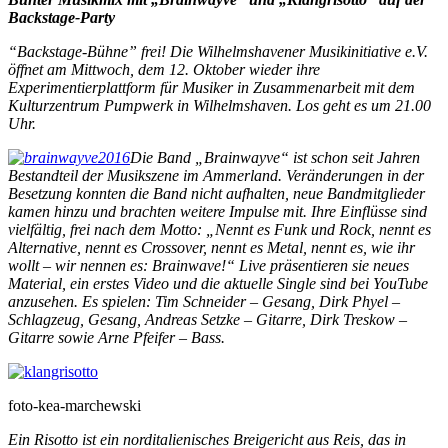
Backstage-Party
“Backstage-Bühne” frei! Die Wilhelmshavener Musikinitiative e.V.
öffnet am Mittwoch, dem 12. Oktober wieder ihre
Experimentierplattform für Musiker in Zusammenarbeit mit dem
Kulturzentrum Pumpwerk in Wilhelmshaven. Los geht es um 21.00
Uhr.
Die Band „Brainwayve“ ist schon seit Jahren
Bestandteil der Musikszene im Ammerland. Veränderungen in der
Besetzung konnten die Band nicht aufhalten, neue Bandmitglieder
kamen hinzu und brachten weitere Impulse mit. Ihre Einflüsse sind
vielfältig, frei nach dem Motto: „Nennt es Funk und Rock, nennt es
Alternative, nennt es Crossover, nennt es Metal, nennt es, wie ihr
wollt – wir nennen es: Brainwave!“ Live präsentieren sie neues
Material, ein erstes Video und die aktuelle Single sind bei YouTube
anzusehen. Es spielen: Tim Schneider – Gesang, Dirk Phyel –
Schlagzeug, Gesang, Andreas Setzke – Gitarre, Dirk Treskow –
Gitarre sowie Arne Pfeifer – Bass.
foto-kea-marchewski
Ein Risotto ist ein norditalienisches Breigericht aus Reis, das in