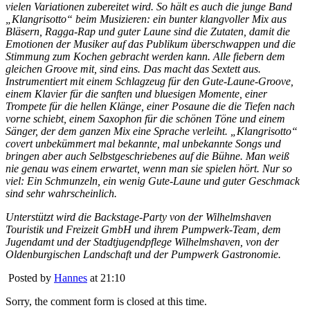
vielen Variationen zubereitet wird. So hält es auch die junge Band
„Klangrisotto“ beim Musizieren: ein bunter klangvoller Mix aus
Bläsern, Ragga-Rap und guter Laune sind die Zutaten, damit die
Emotionen der Musiker auf das Publikum überschwappen und die
Stimmung zum Kochen gebracht werden kann. Alle fiebern dem
gleichen Groove mit, sind eins. Das macht das Sextett aus.
Instrumentiert mit einem Schlagzeug für den Gute-Laune-Groove,
einem Klavier für die sanften und bluesigen Momente, einer
Trompete für die hellen Klänge, einer Posaune die die Tiefen nach
vorne schiebt, einem Saxophon für die schönen Töne und einem
Sänger, der dem ganzen Mix eine Sprache verleiht. „Klangrisotto“
covert unbekümmert mal bekannte, mal unbekannte Songs und
bringen aber auch Selbstgeschriebenes auf die Bühne. Man weiß
nie genau was einem erwartet, wenn man sie spielen hört. Nur so
viel: Ein Schmunzeln, ein wenig Gute-Laune und guter Geschmack
sind sehr wahrscheinlich.
Unterstützt wird die Backstage-Party von der Wilhelmshaven
Touristik und Freizeit GmbH und ihrem Pumpwerk-Team, dem
Jugendamt und der Stadtjugendpflege Wilhelmshaven, von der
Oldenburgischen Landschaft und der Pumpwerk Gastronomie.
Posted by
Hannes
at 21:10
Sorry, the comment form is closed at this time.