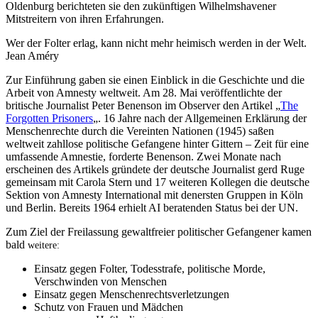
Oldenburg berichteten sie den zukünftigen Wilhelmshavener
Mitstreitern von ihren Erfahrungen.
Wer der Folter erlag, kann nicht mehr heimisch werden in der Welt.
Jean Améry
Zur Einführung gaben sie einen Einblick in die Geschichte und die
Arbeit von Amnesty weltweit. Am 28. Mai veröffentlichte der
britische Journalist Peter Benenson im Observer den Artikel „
The
Forgotten Prisoners
„. 16 Jahre nach der Allgemeinen Erklärung der
Menschenrechte durch die Vereinten Nationen (1945) saßen
weltweit zahllose politische Gefangene hinter Gittern – Zeit für eine
umfassende Amnestie, forderte Benenson. Zwei Monate nach
erscheinen des Artikels gründete der deutsche Journalist gerd Ruge
gemeinsam mit Carola Stern und 17 weiteren Kollegen die deutsche
Sektion von Amnesty International mit denersten Gruppen in Köln
und Berlin. Bereits 1964 erhielt AI beratenden Status bei der UN.
Zum Ziel der Freilassung gewaltfreier politischer Gefangener kamen
bald
weitere:
Einsatz gegen Folter, Todesstrafe, politische Morde,
Verschwinden von Menschen
Einsatz gegen Menschenrechtsverletzungen
Schutz von Frauen und Mädchen