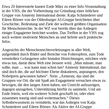
Etwa 20 Interessierte kamen Ende März zu einer Info-Veranstaltung
in der VHS, die der Vorbereitung zur Gründung einer örtlichen
Gruppe von Amnesty International diente. Katja Schmiederer und
Eileen Börner von der Oldenburger AI-Gruppe berichteten über
Geschichte, Bedeutung und Ziele der weltweit größten Organisation
für Menschenrechte. In der WZ war bereits über das Anliegen
einiger Engagierter berichtet worden. Das Treffen in der VHS zog
noch weitere motivierte Menschen an und lieferte auch praktische
Infos.
Angesichts der Menschenrechtsverletzungen in aller Welt,
aufgerüttelt durch Bilder und Berichte von Folteropfern, zum Tode
verurteilten Gefangenen oder brutalen Hinrichtungen, möchten viele
etwas tun, damit diese Welt eine bessere wird. „Man müsste, man
sollte, man … was kann man schon tun? Amnesty International, das
sind doch die, die auf höchster Ebene diskutieren, anprangern, den
Nobelpreis gewonnen haben“. Nein: „Amnesty, das sind die
Gruppen vor Ort, die mit Spaß am Engagement versuchen etwas zu
bewegen, die den langen Atem haben, um Unrecht aufzuzeigen,
dagegen anzugehen, Unterstützung hierfür zu sammeln. Und am
Ende feiern, weil ein weiterer Schritt geschafft ist, oder eben
zusammen traurig sind und weitermachen.“ Dieses
Selbstbewusstsein zu vermitteln, war das Anliegen von Katja
Schmiederer und Eileen Börner. Als Aktive der AI-Gruppe