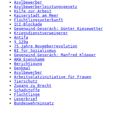
Asylbewerber
Asylbewerberleistungsgesetz
Hilfe zur Arbeit
Kaiserstadt am Meer
Flüchtlingsunterkunft
ICI-Blockade
Gegenwind-Gespräch: Günter Kiesewetter
Kriegsdienstverweigerer
Antifa
§ 129a
75 Jahre Novemberrevolution
BI für Sozialismus
Gegenwind-Gespräch: Manfred Klöpper
AKW Esenshamm
Berichtigung
Denkmal
Asylbewerber
Arbeitsplatzinitiative für Frauen
Tierschutz
Zugang zu Brecht
Schadstoffe
Flüchtlinge
Leserbrief
Bundeswehreinsatz