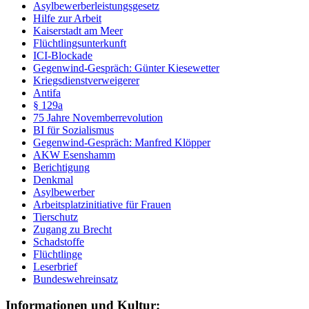
Asylbewerberleistungsgesetz
Hilfe zur Arbeit
Kaiserstadt am Meer
Flüchtlingsunterkunft
ICI-Blockade
Gegenwind-Gespräch: Günter Kiesewetter
Kriegsdienstverweigerer
Antifa
§ 129a
75 Jahre Novemberrevolution
BI für Sozialismus
Gegenwind-Gespräch: Manfred Klöpper
AKW Esenshamm
Berichtigung
Denkmal
Asylbewerber
Arbeitsplatzinitiative für Frauen
Tierschutz
Zugang zu Brecht
Schadstoffe
Flüchtlinge
Leserbrief
Bundeswehreinsatz
Informationen und Kultur: