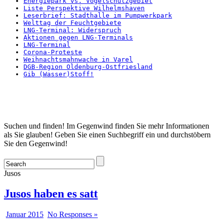
Energiepark vs. Vogelschutzgebiet
Liste Perspektive Wilhelmshaven
Leserbrief: Stadthalle im Pumpwerkpark
Welttag der Feuchtgebiete
LNG-Terminal: Widerspruch
Aktionen gegen LNG-Terminals
LNG-Terminal
Corona-Proteste
Weihnachtsmahnwache in Varel
DGB-Region Oldenburg-Ostfriesland
Gib (Wasser)Stoff!
Startseite
Suchen und finden! Im Gegenwind finden Sie mehr Informationen
als Sie glauben! Geben Sie einen Suchbegriff ein und durchstöbern
Sie den Gegenwind!
Jusos
Jusos haben es satt
Januar 2015
No Responses »