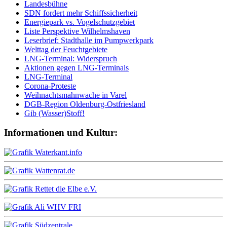
Landesbühne
SDN fordert mehr Schiffssicherheit
Energiepark vs. Vogelschutzgebiet
Liste Perspektive Wilhelmshaven
Leserbrief: Stadthalle im Pumpwerkpark
Welttag der Feuchtgebiete
LNG-Terminal: Widerspruch
Aktionen gegen LNG-Terminals
LNG-Terminal
Corona-Proteste
Weihnachtsmahnwache in Varel
DGB-Region Oldenburg-Ostfriesland
Gib (Wasser)Stoff!
Informationen und Kultur: