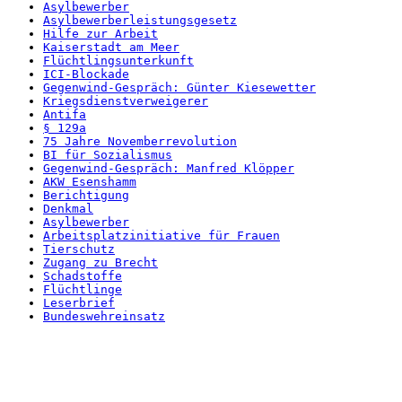
Asylbewerber
Asylbewerberleistungsgesetz
Hilfe zur Arbeit
Kaiserstadt am Meer
Flüchtlingsunterkunft
ICI-Blockade
Gegenwind-Gespräch: Günter Kiesewetter
Kriegsdienstverweigerer
Antifa
§ 129a
75 Jahre Novemberrevolution
BI für Sozialismus
Gegenwind-Gespräch: Manfred Klöpper
AKW Esenshamm
Berichtigung
Denkmal
Asylbewerber
Arbeitsplatzinitiative für Frauen
Tierschutz
Zugang zu Brecht
Schadstoffe
Flüchtlinge
Leserbrief
Bundeswehreinsatz