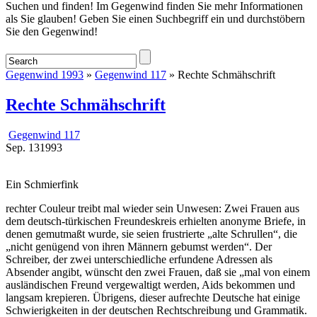
Startseite
Suchen und finden! Im Gegenwind finden Sie mehr Informationen
als Sie glauben! Geben Sie einen Suchbegriff ein und durchstöbern
Sie den Gegenwind!
Gegenwind 1993
»
Gegenwind 117
» Rechte Schmähschrift
Rechte Schmähschrift
Gegenwind 117
Sep.
13
1993
Ein Schmierfink
rechter Couleur treibt mal wieder sein Unwesen: Zwei Frauen aus
dem deutsch-türkischen Freundeskreis erhielten anonyme Briefe, in
denen gemutmaßt wurde, sie seien frustrierte „alte Schrullen“, die
„nicht genügend von ihren Männern gebumst werden“. Der
Schreiber, der zwei unterschiedliche erfundene Adressen als
Absender angibt, wünscht den zwei Frauen, daß sie „mal von einem
ausländischen Freund vergewaltigt werden, Aids bekommen und
langsam krepieren. Übrigens, dieser aufrechte Deutsche hat einige
Schwierigkeiten in der deutschen Rechtschreibung und Grammatik.