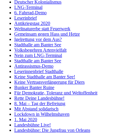
Deutscher Kolonialismus
LNG-Terminal
6. Fahrrad-Demo
Leserinbrief
Antikriegstag 2020
Weltnaturerbe statt Feuerwerk
Gemeinsam gegen Hass und Hetze
Igelrettung vor dem Aus?
Stadthalle am Banter See
Volksbegehren Artenvielfalt
Nein zum LNG-Terminal
Stadthalle am Banter See
Antirassismus-Demo
Leserinnenbrief Stadthalle
Keine Stadthalle am Banter See!
Keine Vertragsverlängerung für Diers
Bunker Banter Ruine
Für Demokratie, Toleranz und Weltoffenheit
Rette Deine Landesbühne!
8. Mai – Tag der Befreiung
Mit Abstand solidarisch
Lockdown in Wilhelmshaven
1. Mai 2020
Landesbühne Live!
Landesbühne: Die Jungfrau von Orleans