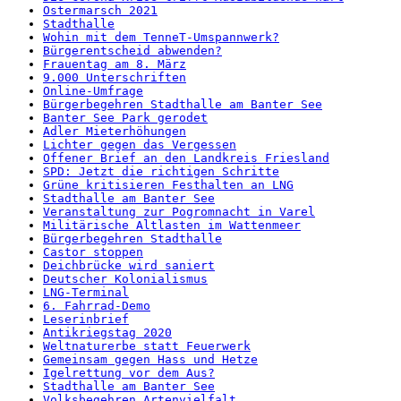
Ostermarsch 2021
Stadthalle
Wohin mit dem TenneT-Umspannwerk?
Bürgerentscheid abwenden?
Frauentag am 8. März
9.000 Unterschriften
Online-Umfrage
Bürgerbegehren Stadthalle am Banter See
Banter See Park gerodet
Adler Mieterhöhungen
Lichter gegen das Vergessen
Offener Brief an den Landkreis Friesland
SPD: Jetzt die richtigen Schritte
Grüne kritisieren Festhalten an LNG
Stadthalle am Banter See
Veranstaltung zur Pogromnacht in Varel
Militärische Altlasten im Wattenmeer
Bürgerbegehren Stadthalle
Castor stoppen
Deichbrücke wird saniert
Deutscher Kolonialismus
LNG-Terminal
6. Fahrrad-Demo
Leserinbrief
Antikriegstag 2020
Weltnaturerbe statt Feuerwerk
Gemeinsam gegen Hass und Hetze
Igelrettung vor dem Aus?
Stadthalle am Banter See
Volksbegehren Artenvielfalt