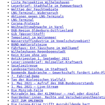
Liste Perspektive Wilhelmshaven
Leserbrief: Stadthalle im Pumpwerkpark
Welttag der Feuchtgebiete
LNG-Terminal: Widerspruch
Aktionen gegen LNG-Terminals
LNG-Terminal
Corona-Proteste
Weihnachtsmahnwache in Varel
DGB-Region Oldenburg-Ostfriesland
Gib (Wasser)Stoff!
Tempolimit im Wattenmeer
Wasserstoffindustrie im Vogelschutzgebiet?
BUND-Wahlprüfsteine
Fährhaus: Ent-Täuschung im Wahlkampf
Wilhelmshaven Regenbogenstadt
Kein Krieg ohne uns
Antikriegstag 1. September 2021
Leser:innenbrief: Holzpellet-Kraftwerk
Spielzeitrevue
Landesgartenschau im Stadtpark
Boomende Baubranche – Gewerkschaft fordert Lohn-Pl
7. Fahrrad-Demo
Tag der Biologischen Vielfalt
1. Mai 2021 – Aufruf des DGB-Bundesvorstands
1. Mai 2021 – Live-Stream
Die Minijob-Falle
Mitradeln bei der KLIMAtour – real oder digital
Querdenker:innen, Rechte und Verschwörungstheoreti
ZEIT ZUM UMLENKEN
Die Corona-Krise trifft Auszubildende hart