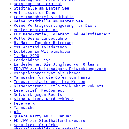
Nein zum LNG-Terminal
Stadthalle am Banter See
Antirassismus-Demo
Leserinnenbrief Stadthalle
Keine Stadthalle am Banter See!
Keine Vertragsverlängerung für Diers
Bunker Banter Ruine
Für Demokratie, Toleranz und Weltoffenheit
Rette Deine Landesbühne!
8. Mai – Tag der Befreiung
Mit Abstand solidarisch
Lockdown in Wilhelmshaven
1. Mai 2020
Landesbühne Live!
Landesbühne: Die Jungfrau von Orleans
FDP/FW zur Nationalpark-Entwicklungszone
Biosphärenreservat als Chance
Mahnwache für die Opfer von Hanau
Industriestädte und ihre Krisen
Klimanotstand? Let’s talk about Zukunft
Leserbrief: NeuConnect
Netzwerk gegen Rechts
Klima-Allianz NordSeeküste
Feuerwerk
Mahnwache
AfD
Queere Party am 4. Januar
FDP/FW zur Stadthallendiskussion
Schulfrei für Höcke