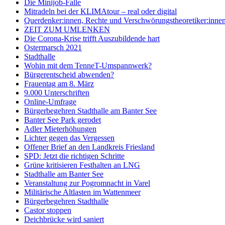
Die Minijob-Falle
Mitradeln bei der KLIMAtour – real oder digital
Querdenker:innen, Rechte und Verschwörungstheoretiker:inne
ZEIT ZUM UMLENKEN
Die Corona-Krise trifft Auszubildende hart
Ostermarsch 2021
Stadthalle
Wohin mit dem TenneT-Umspannwerk?
Bürgerentscheid abwenden?
Frauentag am 8. März
9.000 Unterschriften
Online-Umfrage
Bürgerbegehren Stadthalle am Banter See
Banter See Park gerodet
Adler Mieterhöhungen
Lichter gegen das Vergessen
Offener Brief an den Landkreis Friesland
SPD: Jetzt die richtigen Schritte
Grüne kritisieren Festhalten an LNG
Stadthalle am Banter See
Veranstaltung zur Pogromnacht in Varel
Militärische Altlasten im Wattenmeer
Bürgerbegehren Stadthalle
Castor stoppen
Deichbrücke wird saniert