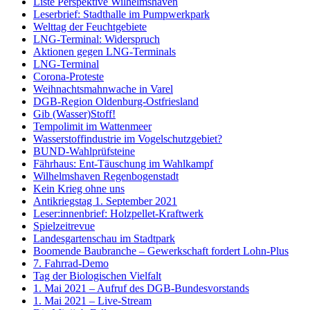
Liste Perspektive Wilhelmshaven
Leserbrief: Stadthalle im Pumpwerkpark
Welttag der Feuchtgebiete
LNG-Terminal: Widerspruch
Aktionen gegen LNG-Terminals
LNG-Terminal
Corona-Proteste
Weihnachtsmahnwache in Varel
DGB-Region Oldenburg-Ostfriesland
Gib (Wasser)Stoff!
Tempolimit im Wattenmeer
Wasserstoffindustrie im Vogelschutzgebiet?
BUND-Wahlprüfsteine
Fährhaus: Ent-Täuschung im Wahlkampf
Wilhelmshaven Regenbogenstadt
Kein Krieg ohne uns
Antikriegstag 1. September 2021
Leser:innenbrief: Holzpellet-Kraftwerk
Spielzeitrevue
Landesgartenschau im Stadtpark
Boomende Baubranche – Gewerkschaft fordert Lohn-Plus
7. Fahrrad-Demo
Tag der Biologischen Vielfalt
1. Mai 2021 – Aufruf des DGB-Bundesvorstands
1. Mai 2021 – Live-Stream