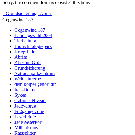
Sorry, the comment form is closed at this time.
Grundsicherung
Abriss
Gegenwind 187
Gegenwind 187
Landtagswahl 2003
Tierhaltung
Biotechnologiepark
Kriegshafen
Abriss
Alles im Griff
Grundsicherung
Nationalparkzentrum
Weltnaturerbe
dein körper gehört dir
Irak-Demo
Sykes
Gabriels Niveau
Jadevertrag
Fußgängerzone
Leserbriefe
JadeWeserPort
Militarismus
Ratssplitter