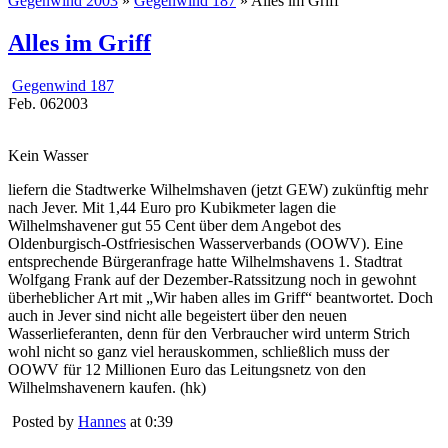
Gegenwind 2003
»
Gegenwind 187
» Alles im Griff
Alles im Griff
Gegenwind 187
Feb.
06
2003
Kein Wasser
liefern die Stadtwerke Wilhelmshaven (jetzt GEW) zukünftig mehr
nach Jever. Mit 1,44 Euro pro Kubikmeter lagen die
Wilhelmshavener gut 55 Cent über dem Angebot des
Oldenburgisch-Ostfriesischen Wasserverbands (OOWV). Eine
entsprechende Bürgeranfrage hatte Wilhelmshavens 1. Stadtrat
Wolfgang Frank auf der Dezember-Ratssitzung noch in gewohnt
überheblicher Art mit „Wir haben alles im Griff“ beantwortet. Doch
auch in Jever sind nicht alle begeistert über den neuen
Wasserlieferanten, denn für den Verbraucher wird unterm Strich
wohl nicht so ganz viel herauskommen, schließlich muss der
OOWV für 12 Millionen Euro das Leitungsnetz von den
Wilhelmshavenern kaufen. (hk)
Posted by
Hannes
at 0:39