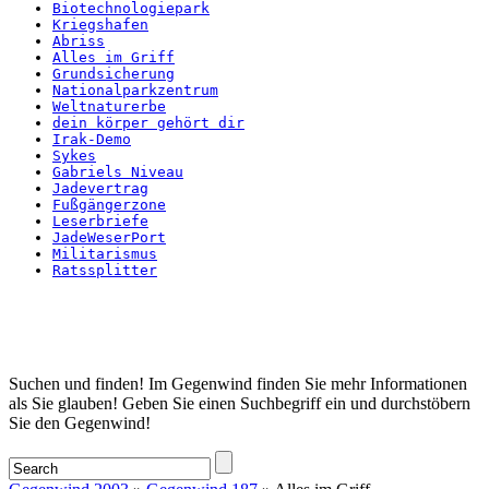
Biotechnologiepark
Kriegshafen
Abriss
Alles im Griff
Grundsicherung
Nationalparkzentrum
Weltnaturerbe
dein körper gehört dir
Irak-Demo
Sykes
Gabriels Niveau
Jadevertrag
Fußgängerzone
Leserbriefe
JadeWeserPort
Militarismus
Ratssplitter
Startseite
Suchen und finden! Im Gegenwind finden Sie mehr Informationen
als Sie glauben! Geben Sie einen Suchbegriff ein und durchstöbern
Sie den Gegenwind!